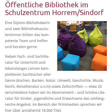
Öffentliche Bibliothek im
Schulzentrum Horrem/Sindorf
Eine Diplom-Biblio­the­ka­rin
und zwei Biblio­theks­as­sis­
ten­tin­nen bil­den das kom­
pe­ten­te Team und hel­fen
und bera­ten gerne.
Neben Fach- und Sach­li­te­
ra­tur für Unter­richt und
lebens­lan­ges Ler­nen kom­
plet­tie­ren Sach­bü­cher aller
Gen­re (Kochen, Backen, Natur, Umwelt, Geschich­te, Musik,
Recht, Rei­se­li­te­ra­tur u.v.m) sowie Zeit­schrif­ten — etwa 20
ver­schie­de­ne haben wir im Abon­ne­ment – und Schö­ne Lite­
ra­tur für Kin­der, Jugend­li­che und Erwach­se­ne das umfang­
rei­che Ange­bot. Im Bereich der Print­me­di­en spre­chen wir
hier über annä­hernd 18.000 Titel.