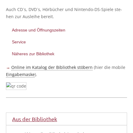
Auch CD´s, DVD´s, Hör­bü­cher und Nin­ten­do-DS-Spie­le ste­
hen zur Aus­lei­he bereit.
Adres­se und Öffnungszeiten
Ser­vice
Nähe­res zur Bibliothek
→
Online im Kata­log der Biblio­thek stö­bern
(hier die mobi­le
Ein­ga­be­mas­ke
).
Aus der Bibliothek