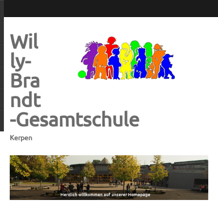
Wil
ly-
Bra
ndt
-Gesamtschule
Kerpen