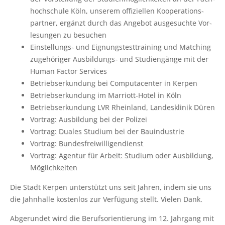
hoch­schu­le Köln, unse­rem offi­zi­el­len Koope­ra­ti­ons­
part­ner, ergänzt durch das Ange­bot aus­ge­such­te Vor­
le­sun­gen zu besuchen
Ein­stel­lungs- und Eig­nungs­test­trai­ning und Matching
zuge­hö­ri­ger Aus­bil­dungs- und Stu­di­en­gän­ge mit der
Human Fac­tor Services
Betriebs­er­kun­dung bei Com­put­a­cen­ter in Kerpen
Betriebs­er­kun­dung im Mar­riott-Hotel in Köln
Betriebs­er­kun­dung LVR Rhein­land, Lan­des­kli­nik Düren
Vor­trag: Aus­bil­dung bei der Polizei
Vor­trag: Dua­les Stu­di­um bei der Bauindustrie
Vor­trag: Bundesfreiwilligendienst
Vor­trag: Agen­tur für Arbeit: Stu­di­um oder Aus­bil­dung,
Möglichkeiten
Die Stadt Ker­pen unter­stützt uns seit Jah­ren, indem sie uns
die Jahn­hal­le kos­ten­los zur Ver­fü­gung stellt. Vie­len Dank.
Abge­run­det wird die Berufs­ori­en­tie­rung im 12. Jahr­gang mit