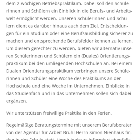
dem 2‑wöchigen Betriebs­prak­ti­kum. Dabei soll den Schü­le­
rin­nen und Schü­lern ein Ein­blick in die Berufs- und Arbeits­
welt ermög­licht wer­den. Unse­ren Schü­le­rin­nen und Schü­
lern dient es dar­über hin­aus auch dem Ziel, Ent­schei­dun­
gen für ein Stu­di­um oder eine Berufs­aus­bil­dung siche­rer zu
machen und ent­spre­chen­de Berufs­fel­der ken­nen zu ler­nen.
Um die­sem gerech­ter zu wer­den, bie­ten wir alter­na­tiv unse­
ren Schü­le­rin­nen und Schü­lern ein (Dua­les) Ori­en­tie­rungs­
prak­ti­kum bei den umlie­gen­den Hoch­schu­len an. Bei einem
Dua­len Ori­en­tie­rungs­prak­ti­kum ver­brin­gen unse­re Schü­le­
rin­nen und Schü­ler eine Woche des Prak­ti­kums an der
Hoch­schu­le und eine Woche im Unter­neh­men. Ein­bli­cke in
das Stu­di­en­fach und in das Unter­neh­men sol­len sich dabei
ergänzen.
Wir unter­stüt­zen frei­wil­li­ge Prak­ti­ka in den Ferien.
Regel­mä­ßi­ge Bera­tungs­ter­mi­ne mit unse­rem Berufs­be­ra­ter
von der Agen­tur für Arbeit Brühl Herrn Simon Nien­haus fin­
den in der Schu­le statt. Herr Nien­haus infor­miert eben­falls