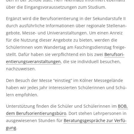
über die Ein­gangs­vor­aus­set­zun­gen zum Studium.
Ergänzt wird die Berufs­ori­en­tie­rung in der Sekun­dar­stu­fe II
durch aus­führ­li­che Infor­ma­tio­nen über regio­na­le Stel­len­an­
ge­bo­te, Mes­se- und Uni­ver­an­stal­tun­gen. Um einen Anreiz
für die Nut­zung die­ser Ange­bo­te zu bie­ten, wer­den die
Schü­le­rIn­nen vom Wan­der­tag am Faschings­diens­tag frei­ge­
stellt. Dafür haben sie ver­pflich­tend ein bis zwei
Berufs­ori­
en­tie­rungs­ver­an­stal­tun­gen
, die sie indi­vi­du­ell besu­chen,
nachzuweisen.
Den Besuch der Mes­se “ein­stieg” im Köl­ner Mes­se­ge­län­de
haben wir jedes Jahr inter­es­sier­ten Schü­le­rin­nen und Schü­
lern empfohlen.
Unter­stüt­zung fin­den die Schü­ler und Schü­le­rin­nen im
BOB,
dem Berufs­ori­en­tie­rungs­bü­ro
. Dort ste­hen Lehr­per­so­nen in
aus­ge­wie­se­nen Stun­den für
Bera­tungs­ge­sprä­che zur Ver­fü­
gung
.