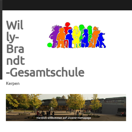
Wil
ly-
Bra
ndt
-Gesamtschule
Kerpen