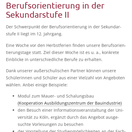
Berufsorientierung in der
Sekundarstufe II
Der Schwer­punkt der Berufs­ori­en­tie­rung in der Sekun­dar­
stu­fe II liegt im 12. Jahrgang.
Eine Woche vor den Herbst­fe­ri­en fin­den unse­re Berufs­ori­en­
tie­rungs­ta­ge statt. Ziel die­ser Woche ist es u. a., kon­kre­te
Ein­bli­cke in unter­schied­li­che Beru­fe zu erhalten.
Dank unse­rer außer­schu­li­schen Part­ner kön­nen unse­re
Schü­le­rin­nen und Schü­ler aus einer Viel­zahl von Ange­bo­ten
wäh­len. Anbei eini­ge Beispiele:
Modul zum Mau­er- und Schalungsbau
(Koope­ra­ti­on Aus­bil­dungs­zen­trum der Bauindustrie)
den Besuch einer Infor­ma­ti­ons­ver­an­stal­tung der Uni­
ver­si­tät zu Köln, ergänzt durch das Ange­bot aus­ge­
such­te Vor­le­sun­gen zu besuchen
der Vor­stel­lung der Stu­di­en­mög­lich­kei­ten an der Fach­