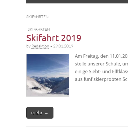
to
menu
content
SKIFAHRTEN
SKIFAHRTEN
Skifahrt 2019
by
Redaktion
•
29.01.2019
Am Frei­tag, den 11.01.20
stel­le unse­rer Schu­le, u
eini­ge Siebt- und Elft­k
aus fünf ski­er­prob­ten S
mehr →