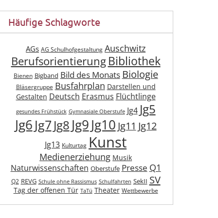
Häufige Schlagworte
Auschwitz
AGs
AG Schulhofgestaltung
Berufsorientierung
Bibliothek
Biologie
Bild des Monats
Bigband
Bienen
Busfahrplan
Darstellen und
Bläsergruppe
Deutsch
Erasmus
Flüchtlinge
Gestalten
Jg5
Jg4
gesundes Frühstück
Gymnasiale Oberstufe
Jg6
Jg9
Jg10
Jg7
Jg8
Jg11
Jg12
Kunst
Jg13
Kulturtag
Medienerziehung
Musik
Q1
Presse
Naturwissenschaften
Oberstufe
SV
REVG
SekII
Q2
Schule ohne Rassismus
Schulfahrten
Tag der offenen Tür
Theater
Wettbewerbe
TaTü