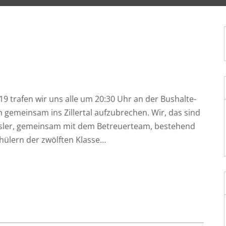
19 tra­fen wir uns alle um 20:30 Uhr an der Bus­hal­te­
m gemein­sam ins Zil­ler­tal auf­zu­bre­chen. Wir, das sind
läss­ler, gemein­sam mit dem Betreu­er­team, bestehend
chü­lern der zwölf­ten Klasse…