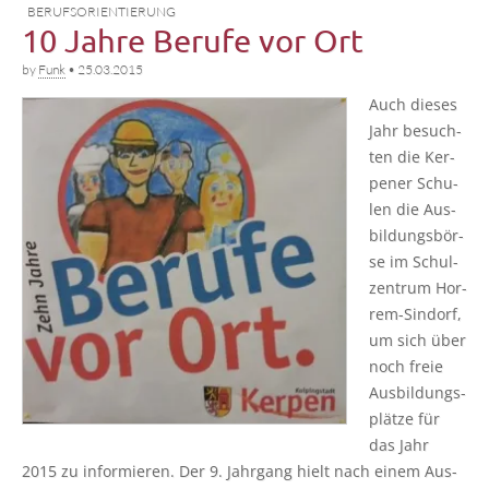
BERUFSORIENTIERUNG
10 Jahre Berufe vor Ort
by
Funk
•
25.03.2015
Auch die­ses
Jahr besuch­
ten die Ker­
pe­ner Schu­
len die Aus­
bil­dungs­bör­
se im Schul­
zen­trum Hor­
rem-Sin­dorf,
um sich über
noch freie
Aus­bil­dungs­
plät­ze für
das Jahr
2015 zu infor­mie­ren. Der 9. Jahr­gang hielt nach einem Aus­