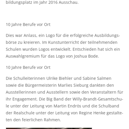
bil­dungs­platz im Jahr 2016 Ausschau.
10 Jah­re Beru­fe vor Ort
Dies war Anlass, ein Logo für die erfolg­rei­che Aus­bil­dungs­
bör­se zu kre­ieren. Im Kunst­un­ter­richt der teil­neh­men­den
Schu­len wur­den Logos ent­wi­ckelt. Ent­schie­den hat sich ein
Aus­wahl­gre­mi­um für das Logo von Joshua Bode.
10 Jah­re Beru­fe vor Ort
Die Schul­lei­te­rin­nen Ulri­ke Bieh­ler und Sabi­ne Sal­men
sowie die Bür­ger­meis­te­rin Mar­lies Sieburg dank­ten den
Aus­stel­le­rin­nen und Aus­stel­lern sowie den Ver­an­stal­tern für
ihr Enga­ge­ment. Die Big Band der Wil­ly-Brandt-Gesamt­schu­
le unter der Lei­tung von Mar­tin End­rös und die Schul­band
der Real­schu­le unter der Lei­tung von Regi­ne Hen­ke gestal­te­
ten den fei­er­li­chen Rahmen.