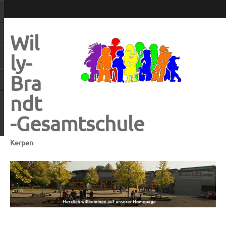
Wil
ly-
Bra
ndt
-Gesamtschule
Kerpen