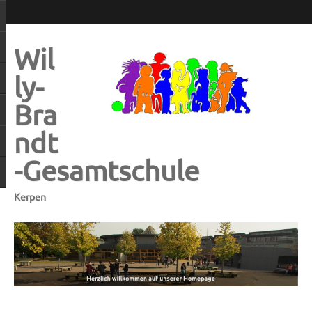
Wil
ly-
Bra
ndt
-Gesamtschule
Kerpen