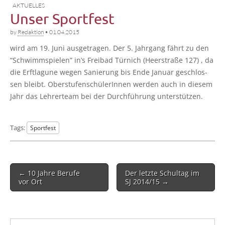
AKTUELLES
Unser Sportfest
by
Redaktion
•
01.04.2015
wird am 19. Juni aus­ge­tra­gen. Der 5. Jahr­gang fährt zu den
“Schwimm­spie­len” in’s Frei­bad Tür­nich (Heer­stra­ße 127) , da
die Erft­la­gu­ne wegen Sanie­rung bis Ende Janu­ar geschlos­
sen bleibt. Ober­stu­fen­schü­le­rIn­nen wer­den auch in die­sem
Jahr das Leh­rer­team bei der Durch­füh­rung unterstützen.
Tags:
Sportfest
Post
← 10 Jahre Berufe
Der letzte Schultag im
navigation
vor Ort
SJ 2014/15 →