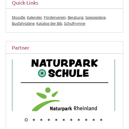
Quick-Links
Moodle
,
Kalender
,
Förderverein
,
Beratung
,
Speisepläne
,
Busfahrpläne
,
Katalog der Bib
,
Schulhymne
Partner