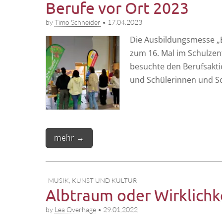
Berufe vor Ort 2023
by
Timo Schneider
•
17.04.2023
Die Aus­bil­dungs­mes­se 
zum 16. Mal im Schul­zen
besuch­te den Berufs­ak­ti
und Schü­le­rin­nen und S
mehr →
MUSIK, KUNST UND KULTUR
Albtraum oder Wirklichk
by
Lea Overhage
•
29.01.2022