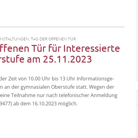
ANSTALTUNGEN
,
TAG DER OFFENEN TÜR
fenen Tür für Interessierte
rstufe am 25.11.2023
er Zeit von 10.00 Uhr bis 13 Uhr Infor­ma­ti­ons­ge­
ten an der gym­na­sia­len Ober­stu­fe statt. Wegen der
st eine Teil­nah­me nur nach tele­fo­ni­scher Anmel­dung
989477) ab dem 16.10.2023 möglich.