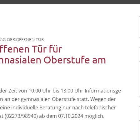
TAG DER OFFENEN TÜR
ffenen Tür für
mnasialen Oberstufe am
er Zeit von 10.00 Uhr bis 13.00 Uhr Infor­ma­ti­ons­ge­
ten an der gym­na­sia­len Ober­stu­fe statt. Wegen der
 eine indi­vi­du­el­le Bera­tung nur nach tele­fo­ni­scher
i­at (02273/98940) ab dem 07.10.2024 möglich.