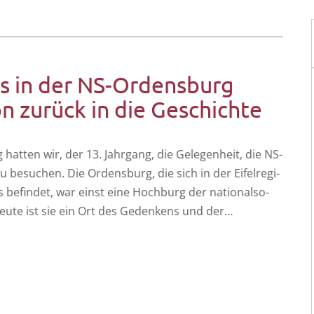
s in der NS-Ordensburg
n zurück in die Geschichte
hat­ten wir, der 13. Jahr­gang, die Gele­gen­heit, die NS-
 besu­chen. Die Ordens­burg, die sich in der Eifel­re­gi­
ens befin­det, war einst eine Hoch­burg der natio­nal­so­
e. Heu­te ist sie ein Ort des Geden­kens und der…