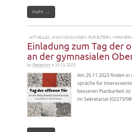
mehr →
AKTUELLES
,
ANKÜNDIGUNGEN
,
FÜR ELTERN
,
INFO-VER
Einladung zum Tag der of
an der gymnasialen Obe
by
Redaktion
•
19.11.2023
Am 25.11.2023 fin­den in d
sprä­che für Inter­es­sen­
bes­se­ren Plan­bar­keit i
im Sekre­ta­ri­at (02273/