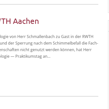
RWTH Aachen
­lo­gie von Herr Schmal­len­bach zu Gast in der RWTH
rund der Sper­rung nach dem Schim­mel­be­fall die Fach­
en­schaf­ten nicht genutzt wer­den kön­nen, hat Herr
lo­gie — Prak­ti­kums­tag an…