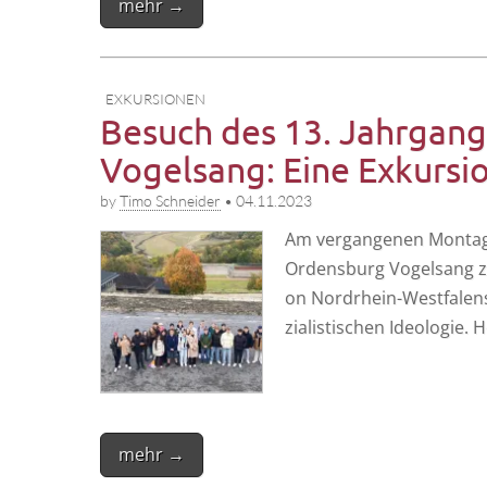
mehr →
EXKURSIONEN
Besuch des 13. Jahrgang
Vogelsang: Eine Exkursio
by
Timo Schneider
•
04.11.2023
Am ver­gan­ge­nen Mon­tag 
Ordens­­burg Vogel­sang zu
on Nor­d­rhein-Wes­t­­fa­­l
zia­lis­ti­schen Ideo­lo­gi
mehr →