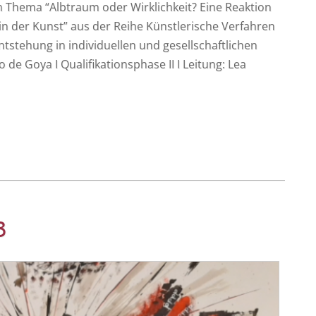
m The­ma “Alb­traum oder Wirk­lich­keit? Eine Reak­ti­on
 in der Kunst” aus der Rei­he Künst­le­ri­sche Ver­fah­ren
t­ste­hung in indi­vi­du­el­len und gesell­schaft­li­chen
 de Goya I Qua­li­fi­ka­ti­ons­pha­se II I Lei­tung: Lea
3