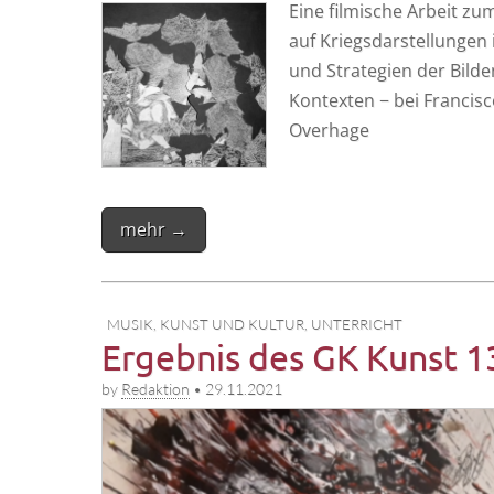
Eine fil­mi­sche Arbeit zu
auf Kriegs­dar­stel­lun­gen
und Stra­te­gien der Bild­en
Kon­tex­ten − bei Fran­cis­co
Overhage
mehr →
MUSIK, KUNST UND KULTUR
,
UNTERRICHT
Ergebnis des GK Kunst 1
by
Redaktion
•
29.11.2021