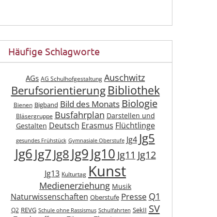
Häufige Schlagworte
Auschwitz
AGs
AG Schulhofgestaltung
Berufsorientierung
Bibliothek
Biologie
Bild des Monats
Bigband
Bienen
Busfahrplan
Darstellen und
Bläsergruppe
Deutsch
Erasmus
Flüchtlinge
Gestalten
Jg5
Jg4
gesundes Frühstück
Gymnasiale Oberstufe
Jg6
Jg9
Jg10
Jg7
Jg8
Jg11
Jg12
Kunst
Jg13
Kulturtag
Medienerziehung
Musik
Q1
Presse
Naturwissenschaften
Oberstufe
SV
REVG
SekII
Q2
Schule ohne Rassismus
Schulfahrten