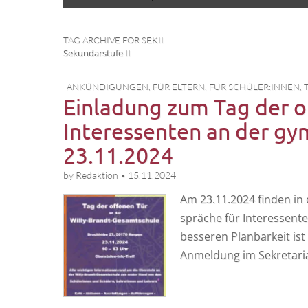
to
menu
content
TAG ARCHIVE FOR SEKII
Sekun­dar­stu­fe II
ANKÜNDIGUNGEN
,
FÜR ELTERN
,
FÜR SCHÜLER:INNEN
,
Einladung zum Tag der o
Interessenten an der gy
23.11.2024
by
Redaktion
•
15.11.2024
Am 23.11.2024 fin­den in d
sprä­che für Inter­es­sen­
bes­se­ren Plan­bar­keit ist
Anmel­dung im Sekre­ta­r