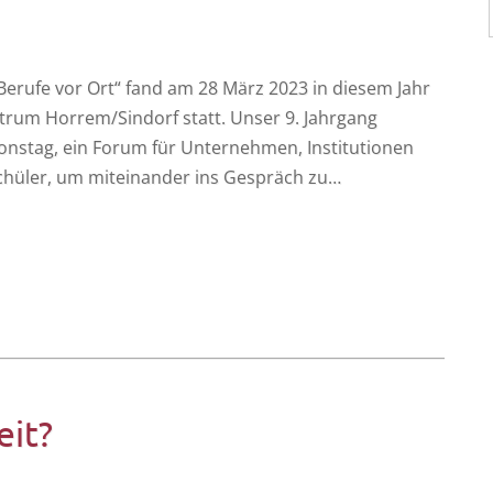
„Beru­fe vor Ort“ fand am 28 März 2023 in die­sem Jahr
­trum Horrem/Sindorf statt. Unser 9. Jahr­gang
­ons­tag, ein Forum für Unter­neh­men, Insti­tu­tio­nen
chü­ler, um mit­ein­an­der ins Gespräch zu…
eit?