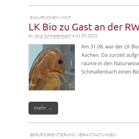
EXKURSIONEN
,
MINT
LK Bio zu Gast an der 
by
Jörg Schmallenbach
•
01.09.2023
Am 31.08. war der LK Bio
Aachen. Da zur­zeit auf­g
räu­me in den Natur­wis­s
Schmal­len­bach einen Bio­
mehr →
BERUFSORIENTIERUNG
,
VERANSTALTUNGEN