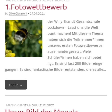
MUSIK, KUNST UND KULTUR
,
WETTBEWERBE
1.Fotowettbewerb
by
Silke Ciccarelli
•
29.06.2021
der Wil­­ly-Brandt-Gesam­t­­schu­­le
Lock­down – Lasst uns die Welt
bunt machen! Mit die­sem The­ma
haben sich die Teilnehmer*innen
unse­res ers­ten Foto­wett­be­werbs
aus­ein­an­der­ge­setzt. Vie­le
Schüler*innen haben sich betei­
ligt. Es sind fast 200 Bil­der ein­ge­
gan­gen. Es sind fan­tas­ti­sche Bil­der ent­stan­den, die es alle…
mehr →
MUSIK, KUNST UND KULTUR
,
SPOT
Unser Bild des Monats