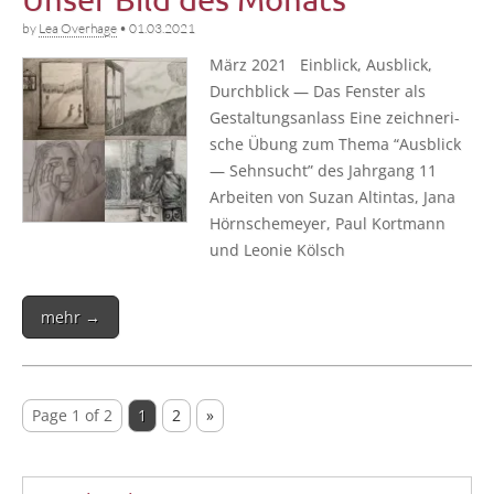
by
Lea Overhage
•
01.03.2021
März 2021 Ein­blick, Aus­blick,
Durch­blick — Das Fens­ter als
Gestal­tungs­an­lass Eine zeich­ne­ri­
sche Übung zum The­ma “Aus­blick
— Sehn­sucht” des Jahr­gang 11
Arbei­ten von Suzan Altin­tas, Jana
Hörn­sche­mey­er, Paul Kort­mann
und Leo­nie Kölsch
mehr →
Page 1 of 2
1
2
»