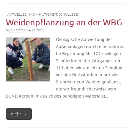
AKTUELLES
,
NACHHALTIGKEIT
,
SCHULLEBEN
Weidenpflanzung an der WBG
by
T. Raters
•
14.11.2022
Öko­lo­gi­sche Auf­wer­tung der
Außen­an­la­gen durch eine natur­na­
he Begrü­nung Mit 17 frei­wil­li­gen
Schü­le­rIn­nen der Jahr­gangs­stu­fe
11 haben wir am letz­ten Schul­tag
vor den Herbst­fe­ri­en in nur vier
Stun­den neun Wei­den gepflanzt,
die wir freund­li­cher­wei­se vom
BUND Ker­pen (inklu­si­ve des benö­tig­ten Materials)…
mehr →