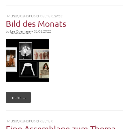
MUSIK, KUNST UND KULTUR
,
SPOT
Bild des Monats
by
Lea Overhage
•
31.01.2022
mehr →
MUSIK, KUNST UND KULTUR
Eine Assemblage zum Thema