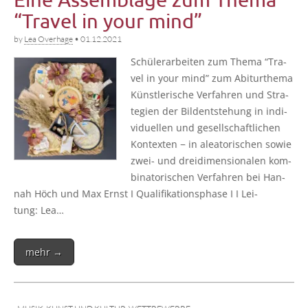
“Travel in your mind”
by
Lea Overhage
•
01.12.2021
Schü­ler­ar­bei­ten zum The­ma “Tra­
vel in your mind” zum Abitur­the­ma
Künst­le­ri­sche Ver­fah­ren und Stra­
te­gien der Bild­ent­ste­hung in indi­
vi­du­el­len und gesell­schaft­li­chen
Kon­tex­ten − in alea­to­ri­schen sowie
zwei- und drei­di­men­sio­na­len kom­
bi­na­to­ri­schen Ver­fah­ren bei Han­
nah Höch und Max Ernst I Qua­li­fi­ka­ti­ons­pha­se I I Lei­
tung: Lea…
mehr →