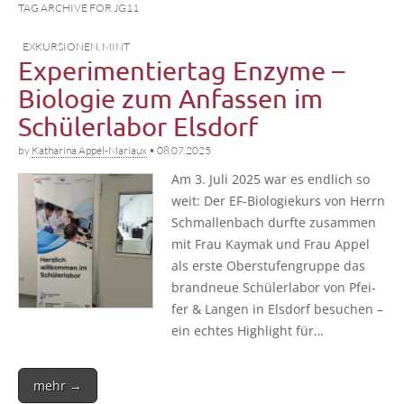
TAG ARCHIVE FOR JG11
EXKURSIONEN
,
MINT
Experimentiertag Enzyme –
Biologie zum Anfassen im
Schülerlabor Elsdorf
by
Katharina Appel-Mariaux
•
08.07.2025
Am 3. Juli 2025 war es end­lich so
weit: Der EF-Bio­­­lo­­gie­­kurs von Herrn
Schmal­len­bach durf­te zusam­men
mit Frau Kay­mak und Frau Appel
als ers­te Ober­stu­fen­grup­pe das
brand­neue Schü­ler­la­bor von Pfei­
fer & Lan­gen in Els­dorf besu­chen –
ein ech­tes High­light für…
mehr →