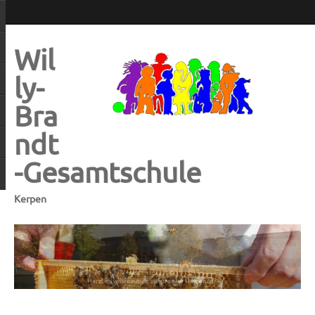
Wil
ly-
Bra
ndt
-Gesamtschule
Kerpen