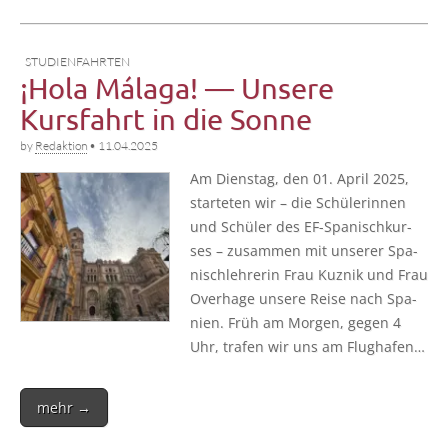
STUDIENFAHRTEN
¡Hola Málaga! — Unsere
Kursfahrt in die Sonne
by
Redaktion
•
11.04.2025
Am Diens­tag, den 01. April 2025,
star­te­ten wir – die Schü­le­rin­nen
und Schü­ler des EF-Spa­­ni­sch­­kur­­
ses – zusam­men mit unse­rer Spa­
nisch­leh­re­rin Frau Kuz­nik und Frau
Over­ha­ge unse­re Rei­se nach Spa­
ni­en. Früh am Mor­gen, gegen 4
Uhr, tra­fen wir uns am Flughafen…
mehr →