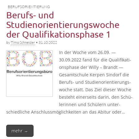
BERUFSORIENTIERUNG
Berufs- und
Studienorientierungswoche
der Qualifikationsphase 1
by
Timo Schneider
•
31.10.2022
In der Woche vom 26.09. —
30.09.2022 fand für die Qua­li­fi­ka­ti­
ons­pha­se der Wil­ly – Brandt —
Gesamt­schu­le Ker­pen Sin­dorf die
Berufs- und Stu­di­en­ori­en­tie­rungs­
wo­che statt. Das Ziel die­ser Woche
besteht einer­seits dar­in, den Schü­
le­rin­nen und Schü­lern unter­
schied­li­che Anschluss­mög­lich­kei­ten an das Abitur oder…
mehr →