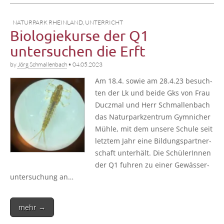
NATURPARK RHEINLAND
,
UNTERRICHT
Biologiekurse der Q1
untersuchen die Erft
by
Jörg Schmallenbach
•
04.05.2023
Am 18.4. sowie am 28.4.23 besuch­
ten der Lk und bei­de Gks von Frau
Ducz­mal und Herr Schmal­len­bach
das Natur­park­zen­trum Gym­ni­cher
Müh­le, mit dem unse­re Schu­le seit
letz­tem Jahr eine Bil­dungs­part­ner­
schaft unter­hält. Die Schü­le­rIn­nen
der Q1 fuh­ren zu einer Gewäs­ser­
un­ter­su­chung an…
mehr →