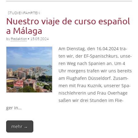
STUDIENFAHRTEN
Nuestro viaje de curso español
a Málaga
by
Redaktion
•
15.05.2024
Am Diens­tag, den 16.04.2024 tra­
ten wir, der EF-Spa­­ni­sch­­kurs, unse­
ren Weg nach Spa­ni­en an. Um 4
Uhr mor­gens tra­fen wir uns bereits
am Flug­ha­fen Düs­sel­dorf. Zusam­
men mit Frau Kuz­nik, unse­rer Spa­
nisch­leh­re­rin und Frau Over­ha­ge
saßen wir drei Stun­den im Flie­
ger in…
mehr →