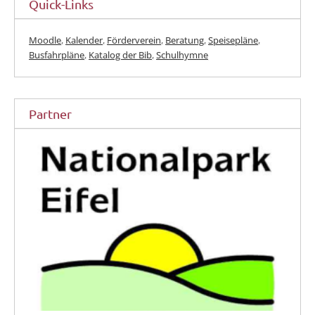
Quick-Links
Moodle
,
Kalender
,
Förderverein
,
Beratung
,
Speisepläne
,
Busfahrpläne
,
Katalog der Bib
,
Schulhymne
Partner