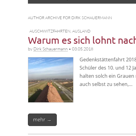
to
menu
content
AUTHOR ARCHIVE FOR DIRK SCHAUERMANN
AUSCHWITZFAHRTEN
,
AUSLAND
Warum es sich lohnt nac
by
Dirk Schauermann
•
03.05.2018
Gedenk­stät­ten­fahrt 201
Schü­ler des 10. und 12 Ja
hal­ten solch ein Grau­en
auch selbst zu sehen,…
mehr →