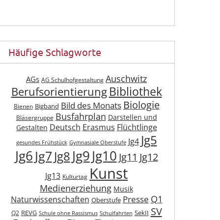
Häufige Schlagworte
Auschwitz
AGs
AG Schulhofgestaltung
Berufsorientierung
Bibliothek
Biologie
Bild des Monats
Bigband
Bienen
Busfahrplan
Darstellen und
Bläsergruppe
Deutsch
Erasmus
Flüchtlinge
Gestalten
Jg5
Jg4
gesundes Frühstück
Gymnasiale Oberstufe
Jg6
Jg9
Jg10
Jg7
Jg8
Jg11
Jg12
Kunst
Jg13
Kulturtag
Medienerziehung
Musik
Q1
Presse
Naturwissenschaften
Oberstufe
SV
REVG
SekII
Q2
Schule ohne Rassismus
Schulfahrten