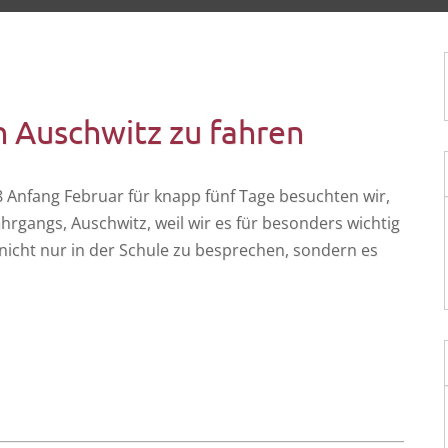
h Auschwitz zu fahren
8 Anfang Febru­ar für knapp fünf Tage besuch­ten wir,
hr­gangs, Ausch­witz, weil wir es für beson­ders wich­tig
 nicht nur in der Schu­le zu bespre­chen, son­dern es