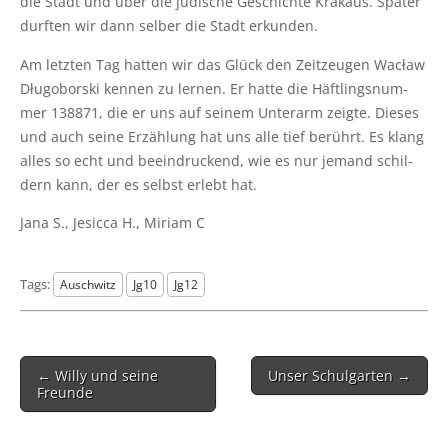
die Stadt und über die jüdi­sche Geschich­te Kra­kaus. Spä­ter
durf­ten wir dann sel­ber die Stadt erkunden.
Am letz­ten Tag hat­ten wir das Glück den Zeit­zeu­gen Wacław
Dług­obor­ski ken­nen zu ler­nen. Er hat­te die Häft­lings­num­
mer 138871, die er uns auf sei­nem Unter­arm zeig­te. Die­ses
und auch sei­ne Erzäh­lung hat uns alle tief berührt. Es klang
alles so echt und beein­dru­ckend, wie es nur jemand schil­
dern kann, der es selbst erlebt hat.
Jana S., Jesic­ca H., Miri­am C
Tags:
Auschwitz
Jg10
Jg12
Post
← Willy und seine
Unser Schulgarten →
navigation
Freunde