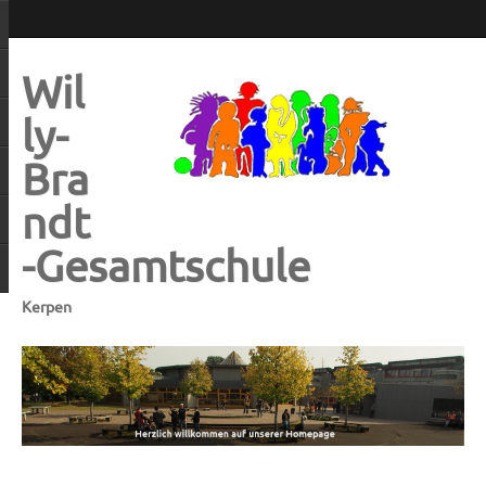
Wil
ly-
Bra
ndt
-Gesamtschule
Kerpen