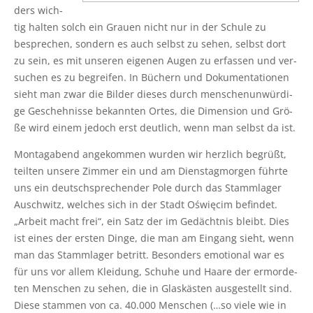
ders wich­
tig hal­ten solch ein Grau­en nicht nur in der Schu­le zu
bespre­chen, son­dern es auch selbst zu sehen, selbst dort
zu sein, es mit unse­ren eige­nen Augen zu erfas­sen und ver­
su­chen es zu begrei­fen. In Büchern und Doku­men­ta­tio­nen
sieht man zwar die Bil­der die­ses durch men­schen­un­wür­di­
ge Gescheh­nis­se bekann­ten Ortes, die Dimen­si­on und Grö­
ße wird einem jedoch erst deut­lich, wenn man selbst da ist.
Mon­tag­abend ange­kom­men wur­den wir herz­lich begrüßt,
teil­ten unse­re Zim­mer ein und am Diens­tag­mor­gen führ­te
uns ein deutsch­spre­chen­der Pole durch das Stamm­la­ger
Ausch­witz, wel­ches sich in der Stadt Oświęcim befin­det.
„Arbeit macht frei“, ein Satz der im Gedächt­nis bleibt. Dies
ist eines der ers­ten Din­ge, die man am Ein­gang sieht, wenn
man das Stamm­la­ger betritt. Beson­ders emo­tio­nal war es
für uns vor allem Klei­dung, Schu­he und Haa­re der ermor­de­
ten Men­schen zu sehen, die in Glas­käs­ten aus­ge­stellt sind.
Die­se stam­men von ca. 40.000 Men­schen (…so vie­le wie in