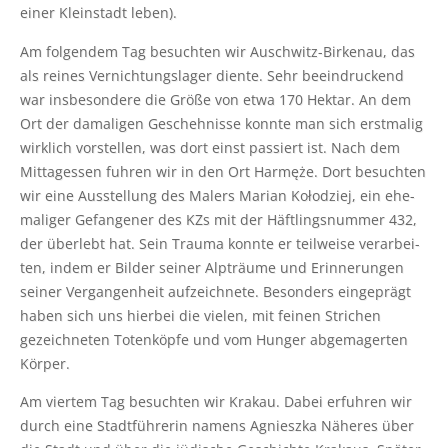
einer Klein­stadt leben).
Am fol­gen­dem Tag besuch­ten wir Ausch­witz-Bir­ken­au, das
als rei­nes Ver­nich­tungs­la­ger dien­te. Sehr beein­dru­ckend
war ins­be­son­de­re die Grö­ße von etwa 170 Hekt­ar. An dem
Ort der dama­li­gen Gescheh­nis­se konn­te man sich erst­ma­lig
wirk­lich vor­stel­len, was dort einst pas­siert ist. Nach dem
Mit­tag­essen fuh­ren wir in den Ort Har­męże. Dort besuch­ten
wir eine Aus­stel­lung des Malers Mari­an Kołod­ziej, ein ehe­
ma­li­ger Gefan­ge­ner des KZs mit der Häft­lings­num­mer 432,
der über­lebt hat. Sein Trau­ma konn­te er teil­wei­se ver­ar­bei­
ten, indem er Bil­der sei­ner Alp­träu­me und Erin­ne­run­gen
sei­ner Ver­gan­gen­heit auf­zeich­ne­te. Beson­ders ein­ge­prägt
haben sich uns hier­bei die vie­len, mit fei­nen Stri­chen
gezeich­ne­ten Toten­köp­fe und vom Hun­ger abge­ma­ger­ten
Körper.
Am vier­tem Tag besuch­ten wir Kra­kau. Dabei erfuh­ren wir
durch eine Stadt­füh­re­rin namens Agnieszka Nähe­res über