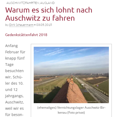
AUSCHWITZFAHRTEN
,
AUSLAND
Warum es sich lohnt nach
Auschwitz zu fahren
by
Dirk Schauermann
•
03.05.2018
Gedenkstättenfahrt 2018
Anfang
Febru­ar für
knapp fünf
Tage
besuch­ten
wir, Schü­
ler des 10.
und 12
Jahr­gangs,
Ausch­witz,
(ehe­ma­li­ges) Ver­nich­tungs­la­ger Ausch­witz-Bir­
weil wir es
ken­au (Foto privat)
für beson­