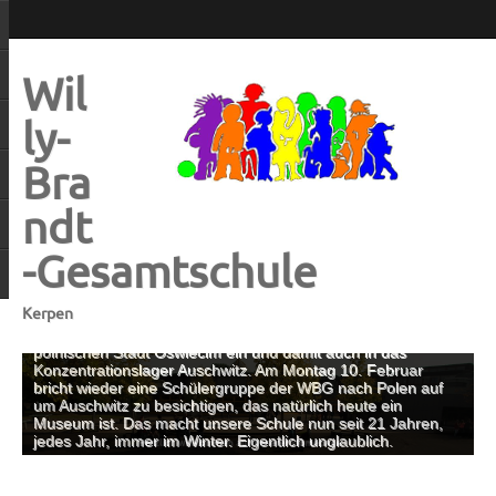
Wil
ly-
Bra
ndt
-Gesamtschule
Kerpen
Jeder 27. Januar ist ein Gedenktag. An diesem Tag, im Jahr
1945, rückte die Armee der Sowjetunion in das Gebiet der
polnischen Stadt Oswiecim ein und damit auch in das
Konzentrationslager Auschwitz. Am Montag 10. Februar
bricht wieder eine Schülergruppe der WBG nach Polen auf
um Auschwitz zu besichtigen, das natürlich heute ein
Museum ist. Das macht unsere Schule nun seit 21 Jahren,
jedes Jahr, immer im Winter. Eigentlich unglaublich.