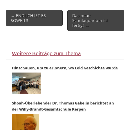
Post
← ENDLICH IST ES
Das neue
navigation
SOWEIT!!
Schulaquarium ist
fertig! →
Weitere Beiträge zum Thema
Hinschauen, um zu erinnern, wo Leid Geschichte wurde
Shoah-Überlebender Dr. Thomas Gabelin berichtet an
der Willy-Brandt-Gesamtschule Kerpen