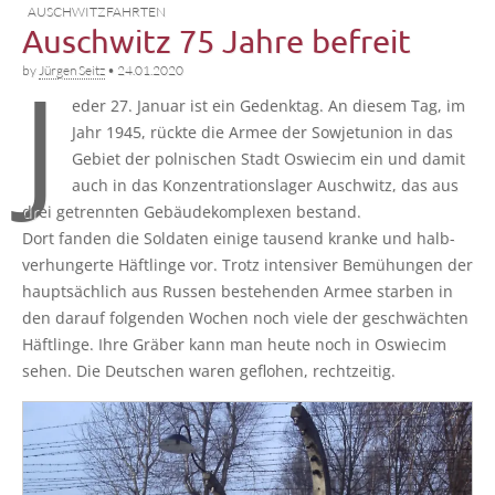
AUSCHWITZFAHRTEN
Auschwitz 75 Jahre befreit
J
by
Jürgen Seitz
•
24.01.2020
eder 27. Janu­ar ist ein Gedenk­tag. An die­sem Tag, im
Jahr 1945, rück­te die Armee der Sowjet­uni­on in das
Gebiet der pol­ni­schen Stadt Oswie­cim ein und damit
auch in das Kon­zen­tra­ti­ons­la­ger Ausch­witz, das aus
drei getrenn­ten Gebäu­de­kom­ple­xen bestand.
Dort fan­den die Sol­da­ten eini­ge tau­send kran­ke und halb­
ver­hun­ger­te Häft­lin­ge vor. Trotz inten­si­ver Bemü­hun­gen der
haupt­säch­lich aus Rus­sen bestehen­den Armee star­ben in
den dar­auf fol­gen­den Wochen noch vie­le der geschwäch­ten
Häft­lin­ge. Ihre Grä­ber kann man heu­te noch in Oswie­cim
sehen. Die Deut­schen waren geflo­hen, rechtzeitig.