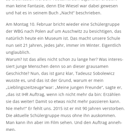
man kei­ne Fan­ta­sie, denn Elie Wie­sel war dabei gewe­sen
und hat es in sei­nem Buch „Nacht“ beschrieben.
Am Mon­tag 10. Febru­ar bricht wie­der eine Schü­ler­grup­pe
der WBG nach Polen auf um Ausch­witz zu besich­ti­gen, das
natür­lich heu­te ein Muse­um ist. Das macht unse­re Schu­le
nun seit 21 Jah­ren, jedes Jahr, immer im Win­ter. Eigent­lich
unglaub­lich.
War­um? Ist das alles nicht schon zu lan­ge her? Was inter­es­
siert jun­ge Men­schen denn so an die­ser grau­sa­men
Geschich­te? Nun, das ist ganz klar, Tade­usz Sobo­le­wicz
wuss­te es, und das ist der Grund, war­um er mein
„Lieblingszeitzeuge“war: „Mei­ne jun­gen Freun­de“, sag­te er,
„das ist IHR Auf­trag, wenn ich nicht mehr da bin: Erzäh­len
sie das wei­ter! Damit so etwas nicht mehr pas­sie­ren kann.
Nie mehr!“ Er fehlt uns. 2015 ist er mit 90 Jah­ren ver­stor­ben.
Die aktu­el­le Schü­ler­grup­pe muss ohne ihn aus­kom­men.
Man kann ihn aber im Film sehen. Und den Auf­trag anneh­
men.