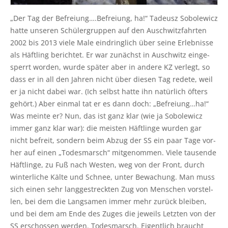
„Der Tag der Befreiung….Befreiung, ha!“ Tade­usz Sobo­le­wicz
hat­te unse­ren Schü­ler­grup­pen auf den Ausch­witz­fahr­ten
2002 bis 2013 vie­le Male ein­dring­lich über sei­ne Erleb­nis­se
als Häft­ling berich­tet. Er war zunächst in Ausch­witz ein­ge­
sperrt wor­den, wur­de spä­ter aber in ande­re KZ ver­legt, so
dass er in all den Jah­ren nicht über die­sen Tag rede­te, weil
er ja nicht dabei war. (Ich selbst hat­te ihn natür­lich öfters
gehört.) Aber ein­mal tat er es dann doch: „Befreiung…ha!“
Was mein­te er? Nun, das ist ganz klar (wie ja Sobo­le­wicz
immer ganz klar war): die meis­ten Häft­lin­ge wur­den gar
nicht befreit, son­dern beim Abzug der SS ein paar Tage vor­
her auf einen „Todes­marsch“ mit­ge­nom­men. Vie­le tau­sen­de
Häft­lin­ge, zu Fuß nach Wes­ten, weg von der Front, durch
win­ter­li­che Käl­te und Schnee, unter Bewa­chung. Man muss
sich einen sehr lang­ge­streck­ten Zug von Men­schen vor­stel­
len, bei dem die Lang­sa­men immer mehr zurück blei­ben,
und bei dem am Ende des Zuges die jeweils Letz­ten von der
SS erschos­sen wer­den. Todes­marsch. Eigent­lich braucht