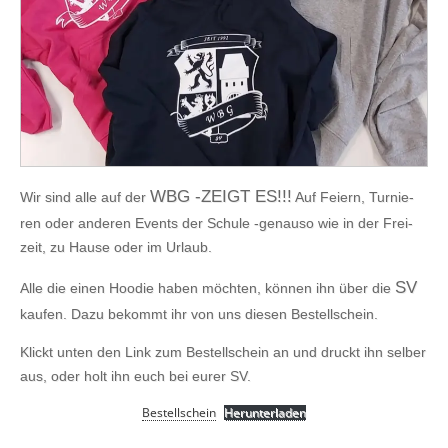
WBG ‑ZEIGT ES!!!
Wir sind alle auf der
Auf Fei­ern, Tur­nie­
ren oder ande­ren Events der Schu­le ‑genau­so wie in der Frei­
zeit, zu Hau­se oder im Urlaub.
SV
Alle die einen Hoo­die haben möch­ten, kön­nen ihn über die
kau­fen. Dazu bekommt ihr von uns die­sen Bestellschein.
Klickt unten den Link zum
Bestell­schein an und druckt ihn sel­ber
aus, oder holt ihn euch bei eurer SV.
Bestell­schein
Her­un­ter­la­den