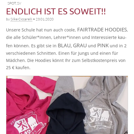
SPOT
,
SV
ENDLICH IST ES SOWEIT!!
by
Silke Ciccarelli
•
23.01.2020
FAIRTRADE HOODIES
Unse­re Schu­le hat nun auch coo­le,
,
die alle Schüler*innen, Lehrer*innen und Inter­es­sier­te kau­
BLAU, GRAU
PINK
fen kön­nen. Es gibt sie in
und
und in 2
ver­schie­de­nen Schnit­ten. Einen für Jungs und einen für
Mäd­chen. Die Hoo­dies könnt Ihr zum Selbst­kos­ten­preis von
25 € kaufen.