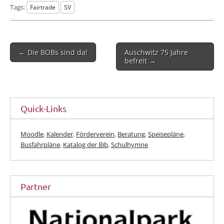
Tags:
Fairtrade
SV
Post
← Die BOBs sind da!
Auschwitz 75 Jahre
navigation
befreit →
Quick-Links
Moodle
,
Kalender
,
Förderverein
,
Beratung
,
Speisepläne
,
Busfahrpläne
,
Katalog der Bib
,
Schulhymne
Partner