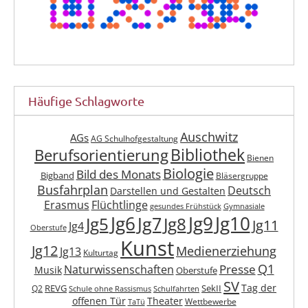
Häufige Schlagworte
Auschwitz
AGs
AG Schulhofgestaltung
Berufsorientierung
Bibliothek
Bienen
Biologie
Bild des Monats
Bigband
Bläsergruppe
Busfahrplan
Deutsch
Darstellen und Gestalten
Erasmus
Flüchtlinge
gesundes Frühstück
Gymnasiale
Jg6
Jg9
Jg10
Jg7
Jg5
Jg8
Jg11
Jg4
Oberstufe
Kunst
Jg12
Medienerziehung
Jg13
Kulturtag
Q1
Presse
Naturwissenschaften
Musik
Oberstufe
SV
Tag der
REVG
SekII
Q2
Schule ohne Rassismus
Schulfahrten
offenen Tür
Theater
Wettbewerbe
TaTü