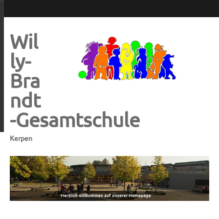
Wil
ly-
Bra
ndt
-Gesamtschule
Kerpen