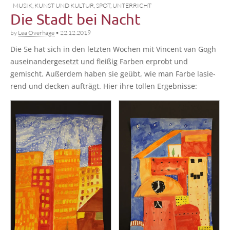
MUSIK, KUNST UND KULTUR
,
SPOT
,
UNTERRICHT
Die Stadt bei Nacht
by
Lea Overhage
•
22.12.2019
Die 5e hat sich in den letz­ten Wochen mit Vin­cent van Gogh
aus­ein­an­der­ge­setzt und flei­ßig Far­ben erprobt und
gemischt. Außer­dem haben sie geübt, wie man Far­be lasie­
rend und decken auf­trägt. Hier ihre tol­len Ergebnisse: