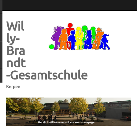
Wil
ly-
Bra
ndt
-Gesamtschule
Kerpen