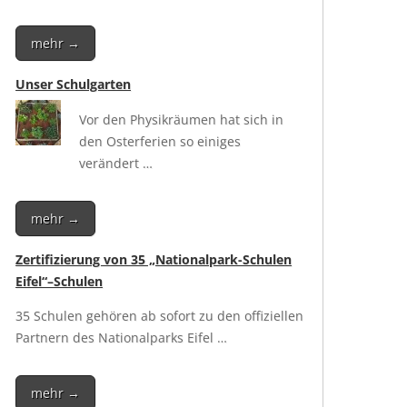
mehr →
Unser Schulgarten
Vor den Phy­sik­räu­men hat sich in
den Oster­fe­ri­en so eini­ges
verändert …
mehr →
Zertifizierung von 35 „Nationalpark-Schulen
Eifel“–Schulen
35 Schu­len gehö­ren ab sofort zu den offi­zi­el­len
Part­nern des Natio­nal­parks Eifel …
mehr →