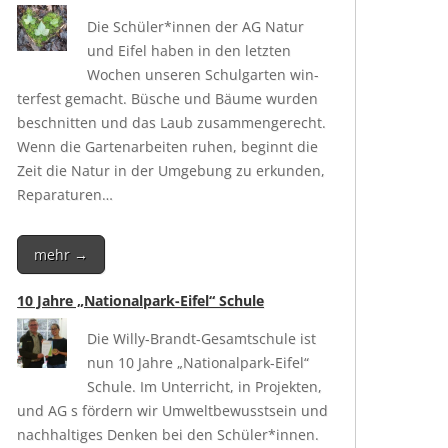
Die Schüler*innen der AG Natur
und Eifel haben in den letz­ten
Wochen unse­ren Schul­gar­ten win­
ter­fest gemacht. Büsche und Bäu­me wur­den
beschnit­ten und das Laub zusam­men­ge­recht.
Wenn die Gar­ten­ar­bei­ten ruhen, beginnt die
Zeit die Natur in der Umge­bung zu erkun­den,
Reparaturen…
mehr →
10 Jahre „Nationalpark-Eifel“ Schule
Die Wil­ly-Brandt-Gesamt­schu­le ist
nun 10 Jah­re „Natio­nal­park-Eifel“
Schu­le. Im Unter­richt, in Pro­jek­ten,
und AG s för­dern wir Umwelt­be­wusst­sein und
nach­hal­ti­ges Den­ken bei den Schüler*innen.