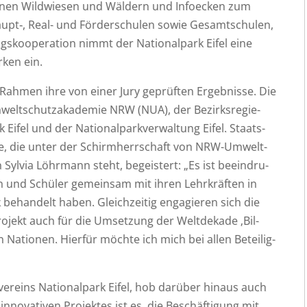
e­ge­nen Wild­wie­sen und Wäl­dern und Infoe­cken zum
upt‑, Real- und För­der­schu­len sowie Gesamt­schu­len,
gs­ko­ope­ra­ti­on nimmt der Natio­nal­park Eifel eine
r­ken ein.
en Rah­men ihre von einer Jury geprüf­ten Ergeb­nis­se. Die
elt­schutz­aka­de­mie NRW (NUA), der Bezirks­re­gie­
Eifel und der Natio­nal­park­ver­wal­tung Eifel. Staats­
­ti­ve, die unter der Schirm­herr­schaft von NRW-Umwelt­
n Syl­via Löhr­mann steht, begeis­tert: „Es ist beein­dru­
nen und Schü­ler gemein­sam mit ihren Lehr­kräf­ten in
 behan­delt haben. Gleich­zei­tig enga­gie­ren sich die
o­jekt auch für die Umset­zung der Welt­de­ka­de ‚Bil­
en Natio­nen. Hier­für möch­te ich mich bei allen Betei­lig­
r­ver­eins Natio­nal­park Eifel, hob dar­über hin­aus auch
es inno­va­ti­ven Pro­jek­tes ist es, die Beschäf­ti­gung mit