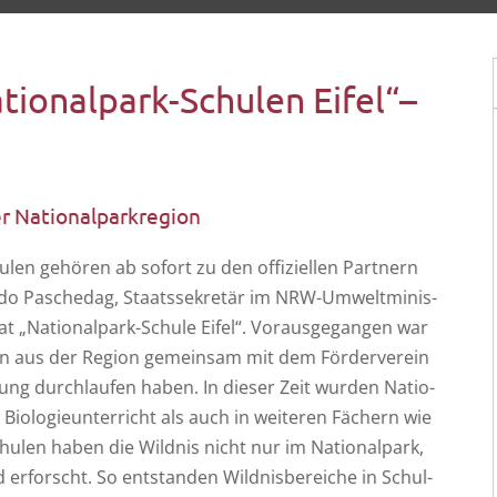
ationalpark-Schulen Eifel“–
er Nationalparkregion
u­len gehö­ren ab sofort zu den offi­zi­el­len Part­nern
do Pasche­d­ag, Staats­se­kre­tär im NRW-Umwelt­mi­nis­
­fi­kat „Natio­nal­park-Schu­le Eifel“. Vor­aus­ge­gan­gen war
­len aus der Regi­on gemein­sam mit dem För­der­ver­ein
­tung durch­lau­fen haben. In die­ser Zeit wur­den Natio­
o­lo­gie­un­ter­richt als auch in wei­te­ren Fächern wie
hu­len haben die Wild­nis nicht nur im Natio­nal­park,
rforscht. So ent­stan­den Wild­nis­be­rei­che in Schul­