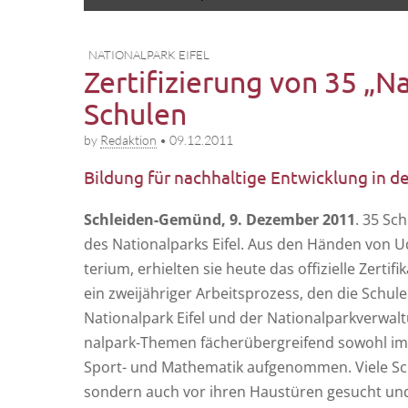
to
menu
content
NATIONALPARK EIFEL
Zertifizierung von 35 „N
Schulen
by
Redaktion
•
09.12.2011
Bildung für nachhaltige Entwicklung in d
Schlei­den-Gemünd, 9. Dezem­ber 2011
. 35 Sch
des Natio­nal­parks Eifel. Aus den Hän­den von U
te­ri­um, erhiel­ten sie heu­te das offi­zi­el­le Zer­ti
ein zwei­jäh­ri­ger Arbeits­pro­zess, den die Schu
Natio­nal­park Eifel und der Natio­nal­park­ver­wal
nal­park-The­men fächer­über­grei­fend sowohl im Bi
Sport- und Mathe­ma­tik auf­ge­nom­men. Vie­le Sc
son­dern auch vor ihren Haus­tü­ren gesucht und e