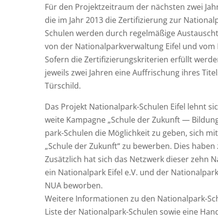
Für den Pro­jekt­zeit­raum der nächs­ten zwei Jah
die im Jahr 2013 die Zer­ti­fi­zie­rung zur Natio­na
Schu­len wer­den durch regel­mä­ßi­ge Aus­tausch­t
von der Natio­nal­park­ver­wal­tung Eifel und vom Fö
Sofern die Zer­ti­fi­zie­rungs­kri­te­ri­en erfüllt w
jeweils zwei Jah­ren eine Auf­fri­schung ihres Titel
Türschild.
Das Pro­jekt Natio­nal­park-Schu­len Eifel lehnt sic
wei­te Kam­pa­gne „Schu­le der Zukunft — Bil­dung
park-Schu­len die Mög­lich­keit zu geben, sich mit
„Schu­le der Zukunft“ zu bewer­ben. Dies haben 
Zusätz­lich hat sich das Netz­werk die­ser zehn N
ein Natio­nal­park Eifel e.V. und der Natio­nal­par
NUA beworben.
Wei­te­re Infor­ma­tio­nen zu den Natio­nal­park-Schu
Lis­te der Natio­nal­park-Schu­len sowie eine Hand