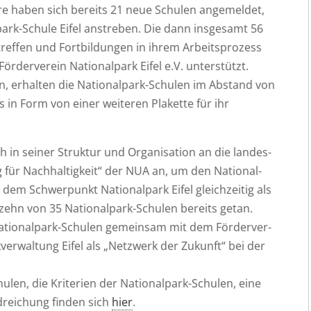
­re haben sich bereits 21 neue Schu­len ange­mel­det,
l­park-Schu­le Eifel anstre­ben. Die dann ins­ge­samt 56
ref­fen und Fort­bil­dun­gen in ihrem Arbeits­pro­zess
r­der­ver­ein Natio­nal­park Eifel e.V. unter­stützt.
er­den, erhal­ten die Natio­nal­park-Schu­len im Abstand von
s in Form von einer wei­te­ren Pla­ket­te für ihr
h in sei­ner Struk­tur und Orga­ni­sa­ti­on an die lan­des­
 für Nach­hal­tig­keit“ der NUA an, um den Natio­nal­
 dem Schwer­punkt Natio­nal­park Eifel gleich­zei­tig als
zehn von 35 Natio­nal­park-Schu­len bereits getan.
atio­nal­park-Schu­len gemein­sam mit dem För­der­ver­
k­ver­wal­tung Eifel als „Netz­werk der Zukunft“ bei der
­len, die Kri­te­ri­en der Natio­nal­park-Schu­len, eine
­rei­chung fin­den sich
hier
.