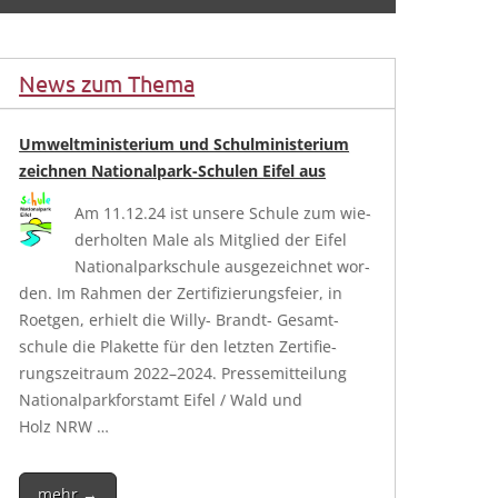
News zum Thema
Umweltministerium und Schulministerium
zeichnen Nationalpark-Schulen Eifel aus
Am 11.12.24 ist unse­re Schu­le zum wie­
der­hol­ten Male als Mit­glied der Eifel
Natio­nal­park­schu­le aus­ge­zeich­net wor­
den. Im Rah­men der Zer­ti­fi­zie­rungs­fei­er, in
Roet­gen, erhielt die Wil­­ly- Brandt- Gesamt­
schu­le die Pla­ket­te für den letz­ten Zer­ti­fie­
rungs­zeit­raum 2022–2024. Pres­se­mit­tei­lung
Natio­nal­park­forst­amt Eifel / Wald und
Holz NRW …
mehr →