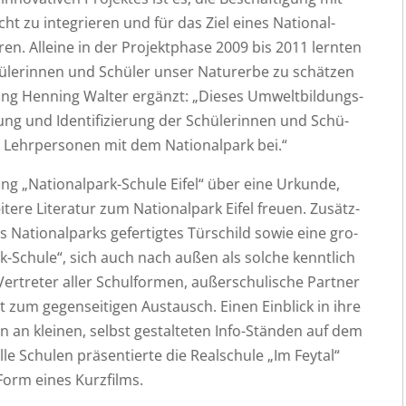
icht zu inte­grie­ren und für das Ziel eines Natio­nal­
e­ren. Allei­ne in der Pro­jekt­pha­se 2009 bis 2011 lern­ten
­le­rin­nen und Schü­ler unser Natur­er­be zu schät­zen
­tung Hen­ning Wal­ter ergänzt: „Die­ses Umwelt­bil­dungs­
ung und Iden­ti­fi­zie­rung der Schü­le­rin­nen und Schü­
Lehr­per­so­nen mit dem Natio­nal­park bei.“
g „Natio­nal­park-Schu­le Eifel“ über eine Urkun­de,
­te­re Lite­ra­tur zum Natio­nal­park Eifel freu­en. Zusätz­
s Natio­nal­parks gefer­tig­tes Tür­schild sowie eine gro­
k-Schu­le“, sich auch nach außen als sol­che kennt­lich
­tre­ter aller Schul­for­men, außer­schu­li­sche Part­ner
eit zum gegen­sei­ti­gen Aus­tausch. Einen Ein­blick in ihre
len an klei­nen, selbst gestal­te­ten Info-Stän­den auf dem
lle Schu­len prä­sen­tier­te die Real­schu­le „Im Feytal“
n Form eines Kurzfilms.