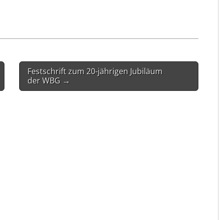
Festschrift zum 20-jährigen Jubiläum
der WBG →