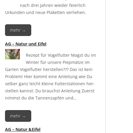
nach drei Jah­ren wie­der fei­er­lich
Urkun­den und neue Pla­ket­ten verliehen.
mehr →
AG – Natur und Eifel
Rezept für Vogel­fut­ter Magst du im
Win­ter für unse­re Piep­mät­ze im
Gar­ten Vogel­fut­ter her­stel­len??? Das ist kein
Pro­blem! Hier kommt eine Anlei­tung wie Du
sel­ber ganz leicht klei­ne Fut­ter­sta­tio­nen her­
stel­len kannst: Du brauchst Anlei­tung Zuerst
nimmst du die Tan­nen­zap­fen und…
mehr →
AG – Natur &Eifel