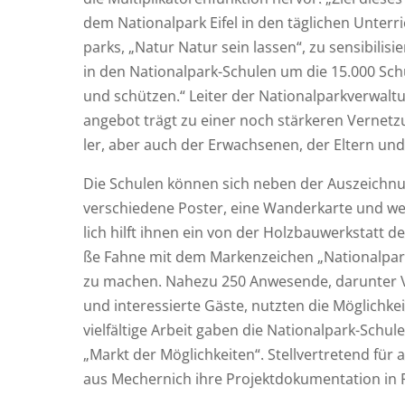
dem Natio­nal­park Eifel in den täg­li­chen Unter­r
parks, „Natur Natur sein las­sen“, zu sen­si­bi­li­si
in den Natio­nal­park-Schu­len um die 15.000 Schü
und schüt­zen.“ Lei­ter der Natio­nal­park­ver­wal
an­ge­bot trägt zu einer noch stär­ke­ren Ver­net­z
ler, aber auch der Erwach­se­nen, der Eltern und 
Die Schu­len kön­nen sich neben der Aus­zeich­nun
ver­schie­de­ne Pos­ter, eine Wan­der­kar­te und wei
lich hilft ihnen ein von der Holz­bau­werk­statt de
ße Fah­ne mit dem Mar­ken­zei­chen „Natio­nal­par
zu machen. Nahe­zu 250 Anwe­sen­de, dar­un­ter Ver
und inter­es­sier­te Gäs­te, nutz­ten die Mög­lich­k
viel­fäl­ti­ge Arbeit gaben die Natio­nal­park-Schu­
„Markt der Mög­lich­kei­ten“. Stell­ver­tre­tend für a
aus Mecher­nich ihre Pro­jekt­do­ku­men­ta­ti­on i