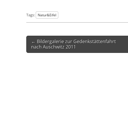
Tags:
Natur&Eifel
Post
← Bildergalerie zur Gedenkstättenfahrt
navigation
nach Auschwitz 2011