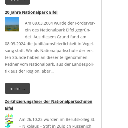
20 Jahre Nationalpark Eifel
Am 08.03.2004 wur­de der För­der­ver­
ein des Natio­nal­park Eifel gegrün­
det. Aus die­sem Grund fand am
08.03.2024 die Jubi­liäums­fei­er­lich­keit in Vogel­
sang statt. Wir als Natio­nal­park­schu­le der ers­
ten Stun­de haben an die­ser teil­ge­nom­men.
Red­ner vom Natio­nal­park, aus der Lan­des­po­li­
tik aus der Regi­on, aber…
mehr →
Zertifizierungsfeier der Nationalparkschulen
Eifel
Am 26.10.22 wur­den im Berufs­kol­leg St.
– Niko­laus – Stift in Zül­pich Füs­se­nich