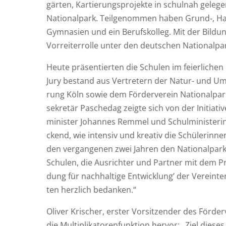
gär­ten, Kar­tie­rungs­pro­jek­te in schul­nah gel
Natio­nal­park. Teil­ge­nom­men haben Grund‑, Ha
Gym­na­si­en und ein Berufs­kol­leg. Mit der Bil­dun
Vor­rei­ter­rol­le unter den deut­schen Natio­nal­pa
Heu­te prä­sen­tier­ten die Schu­len im fei­er­li­ch
Jury bestand aus Ver­tre­tern der Natur- und Umw
rung Köln sowie dem För­der­ver­ein Natio­nal­park 
se­kre­tär Pasche­d­ag zeig­te sich von der Initia
mi­nis­ter Johan­nes Rem­mel und Schul­mi­nis­te­ri
ckend, wie inten­siv und krea­tiv die Schü­le­rin­
den ver­gan­ge­nen zwei Jah­ren den Natio­nal­park
Schu­len, die Aus­rich­ter und Part­ner mit dem Pr
dung für nach­hal­ti­ge Ent­wick­lung’ der Ver­ein­t
ten herz­lich bedanken.“
Oli­ver Kri­scher, ers­ter Vor­sit­zen­der des För­de
die Mul­ti­pli­ka­to­ren­funk­ti­on her­vor: „Ziel die­s