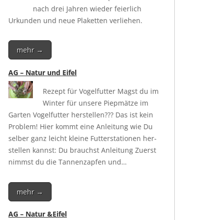
nach drei Jah­ren wie­der fei­er­lich
Urkun­den und neue Pla­ket­ten verliehen.
mehr →
AG – Natur und Eifel
Rezept für Vogel­fut­ter Magst du im
Win­ter für unse­re Piep­mät­ze im
Gar­ten Vogel­fut­ter her­stel­len??? Das ist kein
Pro­blem! Hier kommt eine Anlei­tung wie Du
sel­ber ganz leicht klei­ne Fut­ter­sta­tio­nen her­
stel­len kannst: Du brauchst Anlei­tung Zuerst
nimmst du die Tan­nen­zap­fen und…
mehr →
AG – Natur &Eifel