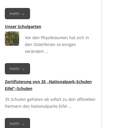
mehr →
Unser Schulgarten
Vor den Phy­sik­räu­men hat sich in
den Oster­fe­ri­en so eini­ges
verändert …
mehr →
Zertifizierung von 35 „Nationalpark-Schulen
Eifel“–Schulen
35 Schu­len gehö­ren ab sofort zu den offi­zi­el­len
Part­nern des Natio­nal­parks Eifel …
mehr →