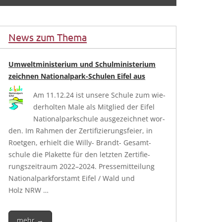
News zum Thema
Umweltministerium und Schulministerium
zeichnen Nationalpark-Schulen Eifel aus
Am 11.12.24 ist unse­re Schu­le zum wie­
der­hol­ten Male als Mit­glied der Eifel
Natio­nal­park­schu­le aus­ge­zeich­net wor­
den. Im Rah­men der Zer­ti­fi­zie­rungs­fei­er, in
Roet­gen, erhielt die Wil­­ly- Brandt- Gesamt­
schu­le die Pla­ket­te für den letz­ten Zer­ti­fie­
rungs­zeit­raum 2022–2024. Pres­se­mit­tei­lung
Natio­nal­park­forst­amt Eifel / Wald und
Holz NRW …
mehr →