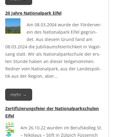
20 Jahre Nationalpark Eifel
Am 08.03.2004 wur­de der För­der­ver­
ein des Natio­nal­park Eifel gegrün­
det. Aus die­sem Grund fand am
08.03.2024 die Jubi­liäums­fei­er­lich­keit in Vogel­
sang statt. Wir als Natio­nal­park­schu­le der ers­
ten Stun­de haben an die­ser teil­ge­nom­men.
Red­ner vom Natio­nal­park, aus der Lan­des­po­li­
tik aus der Regi­on, aber…
mehr →
Zertifizierungsfeier der Nationalparkschulen
Eifel
Am 26.10.22 wur­den im Berufs­kol­leg St.
– Niko­laus – Stift in Zül­pich Füs­se­nich