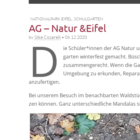
to
menu
content
NATIONALPARK EIFEL
,
SCHULGARTEN
AG – Natur &Eifel
D
by
Silke Ciccarelli
•
06.12.2020
ie Schüler*innen der AG Natur un
gar­ten win­ter­fest gemacht. Bü
zusam­men­ge­recht. Wenn die Gar­
Umge­bung zu erkun­den, Repa­ra­tu
anzufertigen.
Bei unse­rem Besuch im benach­bar­ten Wald­stü
zen kön­nen. Ganz unter­schied­li­che Man­da­las