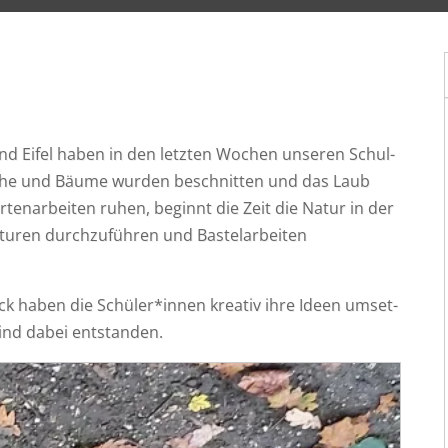
d Eifel haben in den letz­ten Wochen unse­ren Schul­
sche und Bäu­me wur­den beschnit­ten und das Laub
ten­ar­bei­ten ruhen, beginnt die Zeit die Natur in der
­ren durch­zu­füh­ren und Bas­tel­ar­bei­ten
ck haben die Schüler*innen krea­tiv ihre Ideen umset­
 sind dabei entstanden.