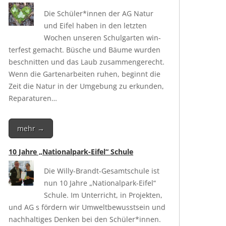
Die Schüler*innen der AG Natur
und Eifel haben in den letz­ten
Wochen unse­ren Schul­gar­ten win­
ter­fest gemacht. Büsche und Bäu­me wur­den
beschnit­ten und das Laub zusam­men­ge­recht.
Wenn die Gar­ten­ar­bei­ten ruhen, beginnt die
Zeit die Natur in der Umge­bung zu erkun­den,
Reparaturen…
mehr →
10 Jahre „Nationalpark-Eifel“ Schule
Die Wil­ly-Brandt-Gesamt­schu­le ist
nun 10 Jah­re „Natio­nal­park-Eifel“
Schu­le. Im Unter­richt, in Pro­jek­ten,
und AG s för­dern wir Umwelt­be­wusst­sein und
nach­hal­ti­ges Den­ken bei den Schüler*innen.