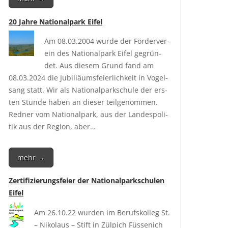
20 Jahre Nationalpark Eifel
Am 08.03.2004 wur­de der För­der­ver­
ein des Natio­nal­park Eifel gegrün­
det. Aus die­sem Grund fand am
08.03.2024 die Jubi­liäums­fei­er­lich­keit in Vogel­
sang statt. Wir als Natio­nal­park­schu­le der ers­
ten Stun­de haben an die­ser teil­ge­nom­men.
Red­ner vom Natio­nal­park, aus der Lan­des­po­li­
tik aus der Regi­on, aber…
mehr →
Zertifizierungsfeier der Nationalparkschulen
Eifel
Am 26.10.22 wur­den im Berufs­kol­leg St.
– Niko­laus – Stift in Zül­pich Füs­se­nich