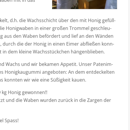
wa­ben mit in das
kelt, d.h. die Wachs­schicht über den mit Honig gefüll­
ie Honig­wa­ben in einer gro­ßen Trom­mel geschleu­
Honig aus den Waben beför­dert und lief an den Wän­den
, durch die der Honig in einen Eimer abflie­ßen konn­
gt in dem klei­ne Wachs­stück­chen hängenblieben.
g und Wachs und wir beka­men Appe­tit. Unser Paten­im­
 Honig­kau­gum­mi ange­bo­ten: An dem ent­de­ckel­ten
konn­ten wir wie eine Süßig­keit kauen.
79 kg Honig gewonnen!!
utzt und die Waben wur­den zurück in die Zar­gen der
iel Spass!