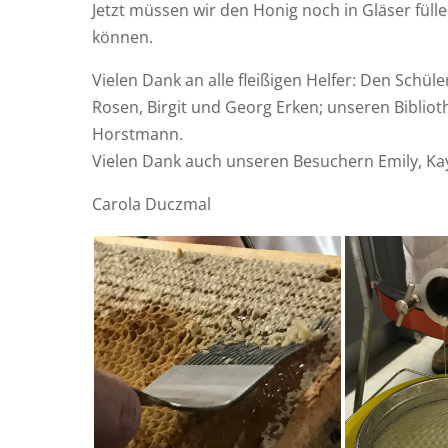
Jetzt müs­sen wir den Honig noch in Glä­ser fül­l
können.
Vie­len Dank an alle flei­ßi­gen Hel­fer: Den Sch
Rosen, Bir­git und Georg Erken; unse­ren Biblio­
Horstmann.
Vie­len Dank auch unse­ren Besu­chern Emi­ly, Kay 
Caro­la Duczmal