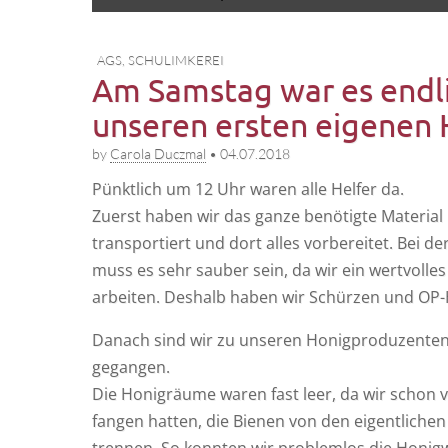
to
menu
content
AGS
,
SCHULIMKEREI
Am Samstag war es endli
unseren ersten eigenen 
by
Carola Duczmal
•
04.07.2018
Pünkt­lich um 12 Uhr waren alle Hel­fer da.
Zuerst haben wir das gan­ze benö­tig­te Mate­ri­al i
trans­por­tiert und dort alles vor­be­rei­tet. Bei de
muss es sehr sau­ber sein, da wir ein wert­vol­les
ar­bei­ten. Des­halb haben wir Schür­zen und O
Danach sind wir zu unse­ren Honig­pro­du­zen­te
gegangen.
Die Honi­gräu­me waren fast leer, da wir schon 
fan­gen hat­ten, die Bie­nen von den eigent­li­che