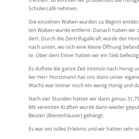
tren­nen. So konn­ten wir pro­blem­los die Honig­
Schü­ler­ca­fé nehmen.
Die ein­zel­nen Waben wur­den zu Beginn ent­de­c
ten Waben wur­de ent­fernt. Danach haben wir d
dert. Durch die Zen­tri­fu­gal­kraft wur­de der 
nach unten, wo sich eine klei­ne Öff­nung befand
te. Über dem Eimer hat­ten wir ein Sieb befes­ti
Es duf­te­te die gan­ze Zeit inten­siv nach Honi
ker Herr Horst­mann hat uns dann unser eige­nes
Wachs war immer noch ein wenig Honig und das 
Nach vier Stun­den hat­ten wir dann genau 31,
Mit ver­ein­ten Kräf­ten wur­de dann wie­der gep
Beu­ten (Bie­nen­häu­ser) gehängt.
Es war ein tol­les Erleb­nis und wir hat­ten sehr v