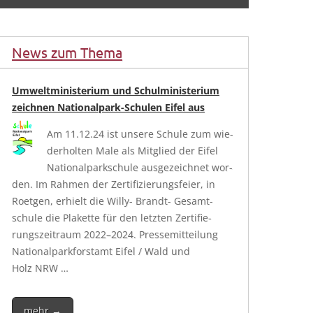
News zum Thema
Umweltministerium und Schulministerium
zeichnen Nationalpark-Schulen Eifel aus
Am 11.12.24 ist unse­re Schu­le zum wie­
der­hol­ten Male als Mit­glied der Eifel
Natio­nal­park­schu­le aus­ge­zeich­net wor­
den. Im Rah­men der Zer­ti­fi­zie­rungs­fei­er, in
Roet­gen, erhielt die Wil­­ly- Brandt- Gesamt­
schu­le die Pla­ket­te für den letz­ten Zer­ti­fie­
rungs­zeit­raum 2022–2024. Pres­se­mit­tei­lung
Natio­nal­park­forst­amt Eifel / Wald und
Holz NRW …
mehr →