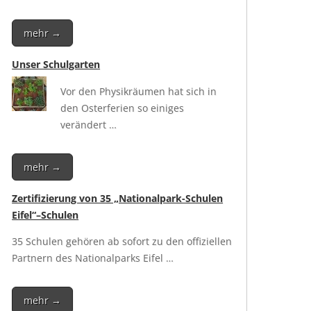
mehr →
Unser Schulgarten
Vor den Phy­sik­räu­men hat sich in
den Oster­fe­ri­en so eini­ges
verändert …
mehr →
Zertifizierung von 35 „Nationalpark-Schulen
Eifel“–Schulen
35 Schu­len gehö­ren ab sofort zu den offi­zi­el­len
Part­nern des Natio­nal­parks Eifel …
mehr →