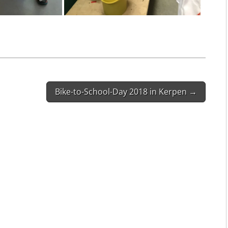
Bike-to-School-Day 2018 in Kerpen →