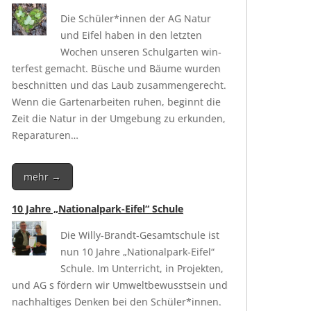
Die Schüler*innen der AG Natur
und Eifel haben in den letz­ten
Wochen unse­ren Schul­gar­ten win­
ter­fest gemacht. Büsche und Bäu­me wur­den
beschnit­ten und das Laub zusam­men­ge­recht.
Wenn die Gar­ten­ar­bei­ten ruhen, beginnt die
Zeit die Natur in der Umge­bung zu erkun­den,
Reparaturen…
mehr →
10 Jahre „Nationalpark-Eifel“ Schule
Die Wil­ly-Brandt-Gesamt­schu­le ist
nun 10 Jah­re „Natio­nal­park-Eifel“
Schu­le. Im Unter­richt, in Pro­jek­ten,
und AG s för­dern wir Umwelt­be­wusst­sein und
nach­hal­ti­ges Den­ken bei den Schüler*innen.