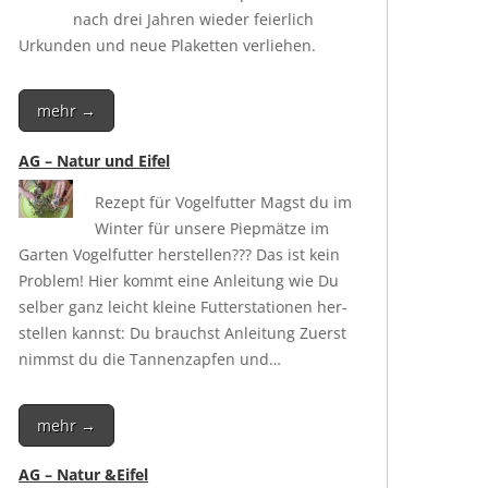
nach drei Jah­ren wie­der fei­er­lich
Urkun­den und neue Pla­ket­ten verliehen.
mehr →
AG – Natur und Eifel
Rezept für Vogel­fut­ter Magst du im
Win­ter für unse­re Piep­mät­ze im
Gar­ten Vogel­fut­ter her­stel­len??? Das ist kein
Pro­blem! Hier kommt eine Anlei­tung wie Du
sel­ber ganz leicht klei­ne Fut­ter­sta­tio­nen her­
stel­len kannst: Du brauchst Anlei­tung Zuerst
nimmst du die Tan­nen­zap­fen und…
mehr →
AG – Natur &Eifel