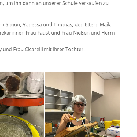
en, um ihn dann an unse­rer Schu­le ver­kau­fen zu
ü­lern Simon, Vanes­sa und Tho­mas; den Eltern Maik
the­ka­rin­nen Frau Faust und Frau Nie­ßen und Herrn
und Frau Cica­rel­li mit ihrer Tochter.