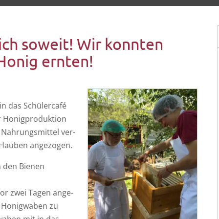
ch soweit! Wir konnten
Honig ernten!
n das Schü­ler­ca­fé
r Honig­pro­duk­ti­on
 Nah­rungs­mit­tel ver­
P-Hau­ben angezogen.
n den Bie­nen
vor zwei Tagen ange­
n Honig­wa­ben zu