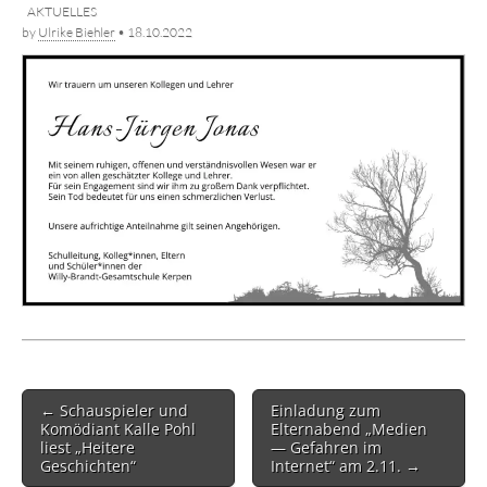
AKTUELLES
by
Ulrike Biehler
•
18.10.2022
Post
← Schauspieler und
Einladung zum
navigation
Komödiant Kalle Pohl
Elternabend „Medien
liest „Heitere
— Gefahren im
Geschichten“
Internet“ am 2.11. →