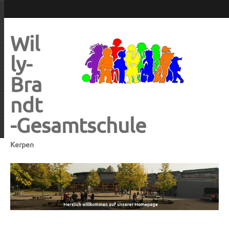
Wil
ly-
Bra
ndt
-Gesamtschule
Kerpen