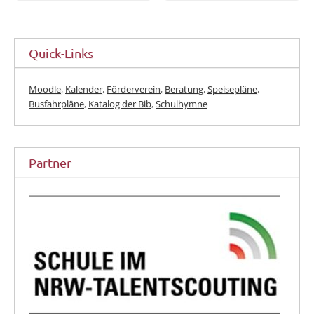
Quick-Links
Moodle
,
Kalender
,
Förderverein
,
Beratung
,
Speisepläne
,
Busfahrpläne
,
Katalog der Bib
,
Schulhymne
Partner