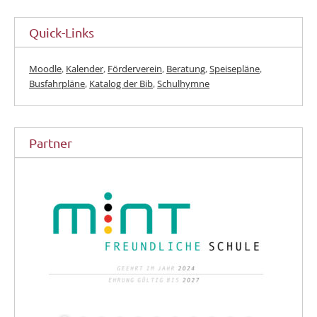
Quick-Links
Moodle
,
Kalender
,
Förderverein
,
Beratung
,
Speisepläne
,
Busfahrpläne
,
Katalog der Bib
,
Schulhymne
Partner