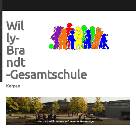
Wil
ly-
Bra
ndt
-Gesamtschule
Kerpen