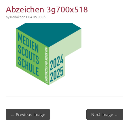
Abzeichen 3g700x518
by
Redaktion
•
04.05.2026
Post
← Previous Image
Next Image →
navigation