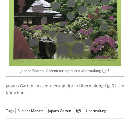
Japans Gar­ten I Akzen­tu­ie­rung durch Über­ma­lung I Jg.5
Japans Gar­ten I Akzen­tu­ie­rung durch Über­ma­lung I Jg.5 I Ute
Kürschner
Tags:
Bild des Monats
Japans Garten
Jg5
Übermalung