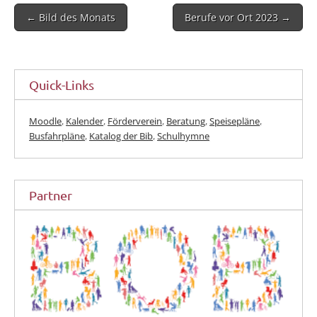
Post
← Bild des Monats
Berufe vor Ort 2023 →
navigation
Quick-Links
Moodle
,
Kalender
,
Förderverein
,
Beratung
,
Speisepläne
,
Busfahrpläne
,
Katalog der Bib
,
Schulhymne
Partner