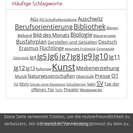
Häufige Schlagworte
Auschwitz
AGs
AG Schulhofgestaltung
Berufsorientierung
Bibliothek
Bienen
Biologie
Bild des Monats
Bigband
Bläsergruppe
Busfahrplan
Deutsch
Darstellen und Gestalten
Erasmus
Flüchtlinge
gesundes Frühstück
Gymnasiale
Jg6
Jg9
Jg10
Jg7
Jg5
Jg8
Jg11
Jg4
Oberstufe
Kunst
Jg12
Medienerziehung
Jg13
Kulturtag
Q1
Presse
Naturwissenschaften
Musik
Oberstufe
SV
Tag der
REVG
SekII
Q2
Schule ohne Rassismus
Schulfahrten
offenen Tür
Theater
Wettbewerbe
TaTü
Diese Seite verwendet Cookies, um die Nutzerfreundlichkeit zu
verbessern. Mit der weiteren Verwendung stimmst du dem zu.
Kontakt & Anfahrt
|
Impressum