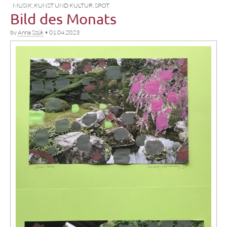
MUSIK, KUNST UND KULTUR
,
SPOT
Bild des Monats
by
Anna Szük
•
01.04.2023