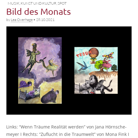
MUSIK, KUNST UND KULTUR
,
SPOT
Bild des Monats
by
Lea Overhage
•
28.10.2021
Links: “Wenn Träu­me Rea­li­tät wer­den” von Jana Hörn­sche­
mey­er I Rechts: “Zuflucht in die Traum­welt” von Mona Fink I