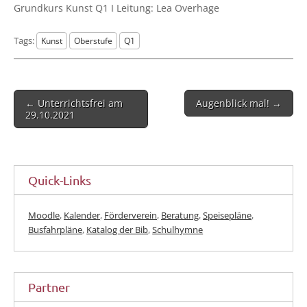
Grund­kurs Kunst Q1 I Lei­tung: Lea Overhage
Tags:
Kunst
Oberstufe
Q1
Post
← Unterrichtsfrei am
Augenblick mal! →
navigation
29.10.2021
Quick-Links
Moodle
,
Kalender
,
Förderverein
,
Beratung
,
Speisepläne
,
Busfahrpläne
,
Katalog der Bib
,
Schulhymne
Partner