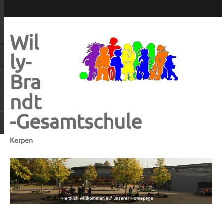
Wil
ly-
Bra
ndt
-Gesamtschule
Kerpen