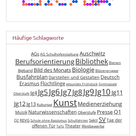
Häufige Schlagworte
Auschwitz
AGs
AG Schulhofgestaltung
Berufsorientierung
Bibliothek
Bienen
Biologie
Bild des Monats
Bigband
Bläsergruppe
Busfahrplan
Deutsch
Darstellen und Gestalten
Erasmus
Flüchtlinge
gesundes Frühstück
Gymnasiale
Jg6
Jg9
Jg10
Jg7
Jg5
Jg8
Jg11
Jg4
Oberstufe
Kunst
Jg12
Medienerziehung
Jg13
Kulturtag
Q1
Presse
Naturwissenschaften
Musik
Oberstufe
SV
Tag der
REVG
SekII
Q2
Schule ohne Rassismus
Schulfahrten
offenen Tür
Theater
Wettbewerbe
TaTü