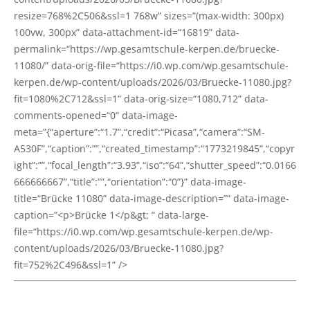
resize=768%2C506&ssl=1 768w” sizes=”(max-width: 300px)
100vw, 300px” data-attachment-id=“16819” data-
permalink=“https://wp.gesamtschule-kerpen.de/bruecke-
11080/” data-orig-file=“https://i0.wp.com/wp.gesamtschule-
kerpen.de/wp-content/uploads/2026/03/Bruecke-11080.jpg?
fit=1080%2C712&ssl=1” data-orig-size=“1080,712” data-
comments-opened=“0” data-image-
meta=”{“aperture”:“1.7”,“credit”:“Picasa”,“camera”:“SM-
A530F”,“caption”:””,“created_timestamp”:“1773219845”,“copyr
ight”:””,“focal_length”:“3.93”,“iso”:“64”,“shutter_speed”:“0.0166
666666667”,“title”:””,“orientation”:“0”}” data-image-
title=“Brücke 11080” data-image-descrip­ti­on=”” data-image-
caption=”<p>Brücke 1</p&gt; ” data-large-
file=“https://i0.wp.com/wp.gesamtschule-kerpen.de/wp-
content/uploads/2026/03/Bruecke-11080.jpg?
fit=752%2C496&ssl=1” />