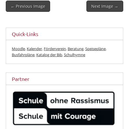
Post
← Previous Image
Next Image →
navigation
Quick-Links
Moodle
,
Kalender
,
Förderverein
,
Beratung
,
Speisepläne
,
Busfahrpläne
,
Katalog der Bib
,
Schulhymne
Partner