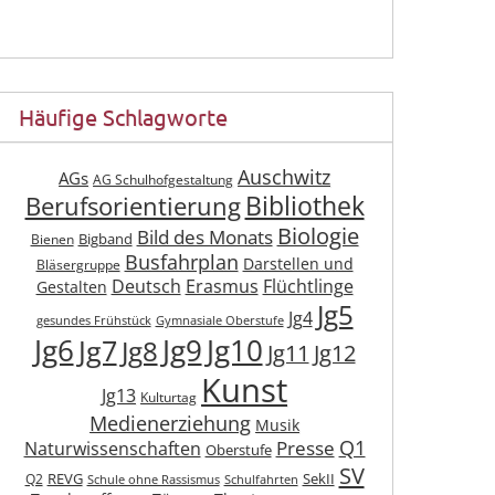
Häufige Schlagworte
Auschwitz
AGs
AG Schulhofgestaltung
Berufsorientierung
Bibliothek
Biologie
Bild des Monats
Bigband
Bienen
Busfahrplan
Darstellen und
Bläsergruppe
Deutsch
Erasmus
Flüchtlinge
Gestalten
Jg5
Jg4
gesundes Frühstück
Gymnasiale Oberstufe
Jg6
Jg9
Jg10
Jg7
Jg8
Jg11
Jg12
Kunst
Jg13
Kulturtag
Medienerziehung
Musik
Q1
Presse
Naturwissenschaften
Oberstufe
SV
REVG
SekII
Q2
Schule ohne Rassismus
Schulfahrten