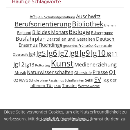
Häufige Schlagworte
Auschwitz
AGs
AG Schulhofgestaltung
Berufsorientierung
Bibliothek
Bienen
Biologie
Bild des Monats
Bigband
Bläsergruppe
Busfahrplan
Deutsch
Darstellen und Gestalten
Erasmus
Flüchtlinge
gesundes Frühstück
Gymnasiale
Jg6
Jg9
Jg10
Jg7
Jg5
Jg8
Jg11
Jg4
Oberstufe
Kunst
Jg12
Medienerziehung
Jg13
Kulturtag
Q1
Presse
Naturwissenschaften
Musik
Oberstufe
SV
Tag der
REVG
SekII
Q2
Schule ohne Rassismus
Schulfahrten
offenen Tür
Theater
Wettbewerbe
TaTü
Diese Seite verwendet Cookies, um die Nutzerfreundlichkeit zu
verbessern. Mit der weiteren Verwendung stimmst du dem zu.
Kontakt & Anfahrt
|
Impressum