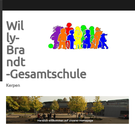
Wil
ly-
Bra
ndt
-Gesamtschule
Kerpen