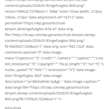
content/uploads/2026/01/Eingefuegtes-Bild.png?
resize=768%2C1079&ssl=1 768w” sizes=”(max-width: 213px)
100vw, 213px” data-attachment-id=“16712” data-
permalink=“https://wp.gesamtschule-
kerpen.de/eingefuegtes-bild‑4/” data-orig-
file=“https://i0.wp.com/wp.gesamtschule-kerpen.de/wp-
content/uploads/2026/01/Eingefuegtes-Bild.png?
fit=942%2C1324&ssl=1” data-orig-size=“942,1324” data-
comments-opened=“0” data-image-
meta=”{“aperture”:“0”,“credit”:””,“camera”:””,“caption”:””,“crea
ted_timestamp”:“0”,“copyright”:””,“focal_length”:“0”,“iso”:“0”,“s
hutter_speed”:“0”,“title”:””,“orientation”:“0”}” data-image-
title=“Eingefügtes Bild” data-image-
description=”<p>Bibliothek</p&gt; ” data-image-cap­ti­on=””
data-large-file=“https://i0.wp.com/wp.gesamtschule-
kerpen.de/wp-content/uploads/2026/01/Eingefuegtes-
Bild.png?fit=729%2C1024&ssl=1” />
Biblio­thek