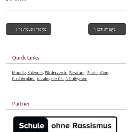
Post
← Previous Image
Next Image →
navigation
Quick-Links
Moodle
,
Kalender
,
Förderverein
,
Beratung
,
Speisepläne
,
Busfahrpläne
,
Katalog der Bib
,
Schulhymne
Partner