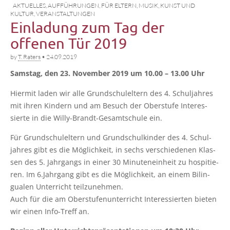
AKTUELLES
,
AUFFÜHRUNGEN
,
FÜR ELTERN
,
MUSIK, KUNST UND
KULTUR
,
VERANSTALTUNGEN
Einladung zum Tag der
offenen Tür 2019
by
T. Raters
•
24.09.2019
Sams­tag, den 23. Novem­ber 2019 um 10.00 – 13.00 Uhr
Hier­mit laden wir alle Grund­schul­el­tern des 4. Schul­jah­res
mit ihren Kin­dern und am Besuch der Ober­stu­fe Inter­es­
sier­te in die Wil­ly-Brandt-Gesamt­schu­le ein.
Für Grund­schul­el­tern und Grund­schul­kin­der des 4. Schul­
jah­res gibt es die Mög­lich­keit, in sechs ver­schie­de­nen Klas­
sen des 5. Jahr­gangs in einer 30 Minu­ten­ein­heit zu hos­pi­tie­
ren. Im 6.Jahrgang gibt es die Mög­lich­keit, an einem Bilin­
gua­len Unter­richt teilzunehmen.
Auch für die am Ober­stu­fen­un­ter­richt Inter­es­sier­ten bie­ten
wir einen Info-Treff an.