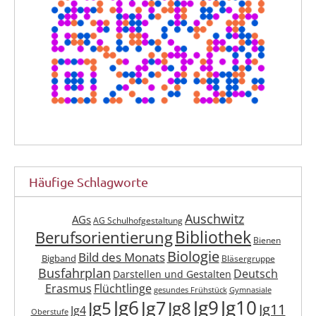
Häufige Schlagworte
Auschwitz
AGs
AG Schulhofgestaltung
Berufsorientierung
Bibliothek
Bienen
Biologie
Bild des Monats
Bigband
Bläsergruppe
Busfahrplan
Deutsch
Darstellen und Gestalten
Erasmus
Flüchtlinge
gesundes Frühstück
Gymnasiale
Jg6
Jg9
Jg10
Jg7
Jg5
Jg8
Jg11
Jg4
Oberstufe