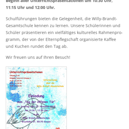
Beginn aller Unter­richts­prä­sen­ta­tio­nen um 10:30 Uhr,
11:15 Uhr und 12:00 Uhr.
Schul­füh­run­gen bie­ten die Gele­gen­heit, die Wil­ly-Brandt-
Gesamt­schu­le ken­nen zu ler­nen. Unse­re Schü­le­rin­nen und
Schü­ler prä­sen­tie­ren ein viel­fäl­ti­ges kul­tu­rel­les Rah­men­pro­
gramm, der von der Eltern­pfleg­schaft orga­ni­sier­te Kaf­fee
und Kuchen run­det den Tag ab.
Wir freu­en uns auf Ihren Besuch!