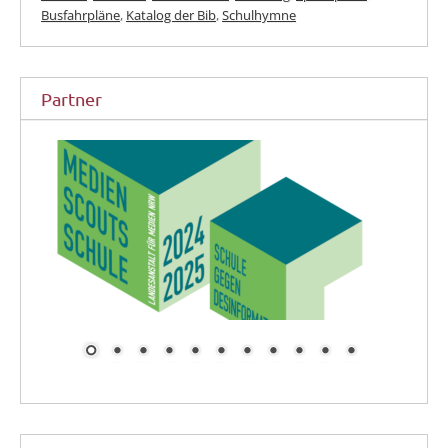
Busfahrpläne
,
Katalog der Bib
,
Schulhymne
Partner