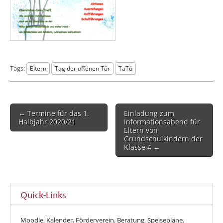
Tags:
Eltern
Tag der offenen Tür
TaTü
Post
← Termine für das 1.
Einladung zum
navigation
Halbjahr 2020/21
Informationsabend für
Eltern von
Grundschulkindern der
Klasse 4 →
Quick-Links
Moodle
,
Kalender
,
Förderverein
,
Beratung
,
Speisepläne
,