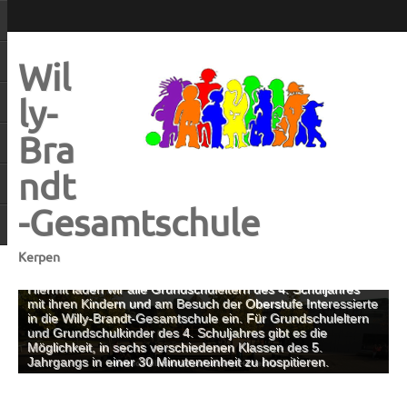
Wil
ly-
Bra
ndt
-Gesamtschule
Kerpen
Hiermit laden wir alle Grundschuleltern des 4. Schuljahres
mit ihren Kindern und am Besuch der Oberstufe Interessierte
in die Willy-Brandt-Gesamtschule ein. Für Grundschuleltern
und Grundschulkinder des 4. Schuljahres gibt es die
Möglichkeit, in sechs verschiedenen Klassen des 5.
Jahrgangs in einer 30 Minuteneinheit zu hospitieren.