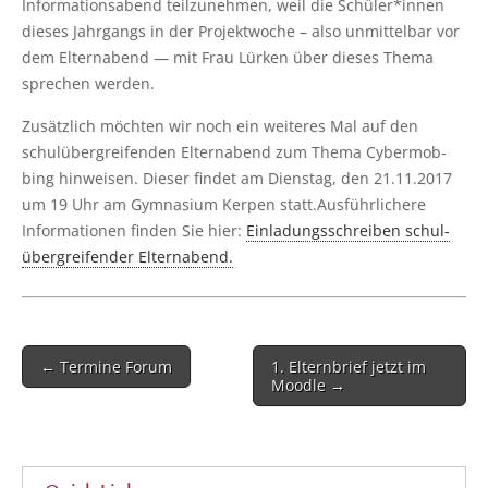
Infor­ma­ti­ons­abend teil­zu­neh­men, weil die Schüler*innen
die­ses Jahr­gangs in der Pro­jekt­wo­che – also unmit­tel­bar vor
dem Eltern­abend — mit Frau Lür­ken über die­ses The­ma
spre­chen werden.
Zusätz­lich möch­ten wir noch ein wei­te­res Mal auf den
schul­über­grei­fen­den Eltern­abend zum The­ma Cyber­mob­
bing hin­wei­sen. Die­ser fin­det am Diens­tag, den 21.11.2017
um 19 Uhr am Gym­na­si­um Ker­pen statt.Ausführlichere
Infor­ma­tio­nen fin­den Sie hier:
Ein­la­dungs­schrei­ben schul­
über­grei­fen­der Elternabend.
Post
← Termine Forum
1. Elternbrief jetzt im
navigation
Moodle →