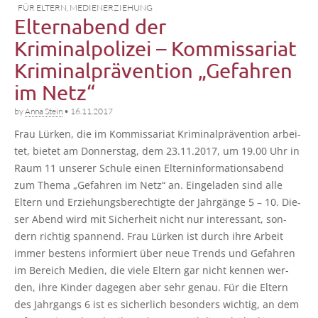
FÜR ELTERN
,
MEDIENERZIEHUNG
Elternabend der
Kriminalpolizei – Kommissariat
Kriminalprävention „Gefahren
im Netz“
by
Anna Stein
•
16.11.2017
Frau Lür­ken, die im Kom­mis­sa­ri­at Kri­mi­nal­prä­ven­ti­on arbei­
tet, bie­tet am Don­ners­tag, dem 23.11.2017, um 19.00 Uhr in
Raum 11 unse­rer Schu­le einen Eltern­in­for­ma­ti­ons­abend
zum The­ma „Gefah­ren im Netz“ an. Ein­ge­la­den sind alle
Eltern und Erzie­hungs­be­rech­tig­te der Jahr­gän­ge 5 – 10. Die­
ser Abend wird mit Sicher­heit nicht nur inter­es­sant, son­
dern rich­tig span­nend. Frau Lür­ken ist durch ihre Arbeit
immer bes­tens infor­miert über neue Trends und Gefah­ren
im Bereich Medi­en, die vie­le Eltern gar nicht ken­nen wer­
den, ihre Kin­der dage­gen aber sehr genau. Für die Eltern
des Jahr­gangs 6 ist es sicher­lich beson­ders wich­tig, an dem