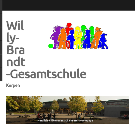
Wil
ly-
Bra
ndt
-Gesamtschule
Kerpen