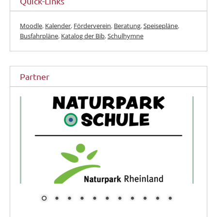
Quick-Links
Moodle
,
Kalender
,
Förderverein
,
Beratung
,
Speisepläne
,
Busfahrpläne
,
Katalog der Bib
,
Schulhymne
Partner