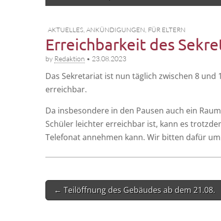
to
menu
content
AKTUELLES
,
ANKÜNDIGUNGEN
,
FÜR ELTERN
Erreichbarkeit des Sekre
by
Redaktion
•
23.08.2023
Das Sekre­ta­ri­at ist nun täg­lich zwi­schen 8
erreichbar.
Da ins­be­son­de­re in den Pau­sen auch ein Raum 
Schü­ler leich­ter erreich­bar ist, kann es trotz­de
Tele­fo­nat anneh­men kann. Wir bit­ten dafür u
Post
← Teilöffnung des Gebäudes ab dem 21.08.
navigation