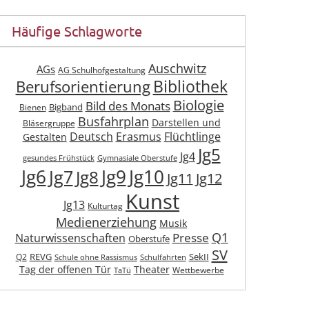
Häufige Schlagworte
Auschwitz
AGs
AG Schulhofgestaltung
Berufsorientierung
Bibliothek
Biologie
Bild des Monats
Bigband
Bienen
Busfahrplan
Darstellen und
Bläsergruppe
Deutsch
Erasmus
Flüchtlinge
Gestalten
Jg5
Jg4
gesundes Frühstück
Gymnasiale Oberstufe
Jg6
Jg9
Jg10
Jg7
Jg8
Jg11
Jg12
Kunst
Jg13
Kulturtag
Medienerziehung
Musik
Q1
Presse
Naturwissenschaften
Oberstufe
SV
REVG
SekII
Q2
Schule ohne Rassismus
Schulfahrten
Tag der offenen Tür
Theater
Wettbewerbe
TaTü