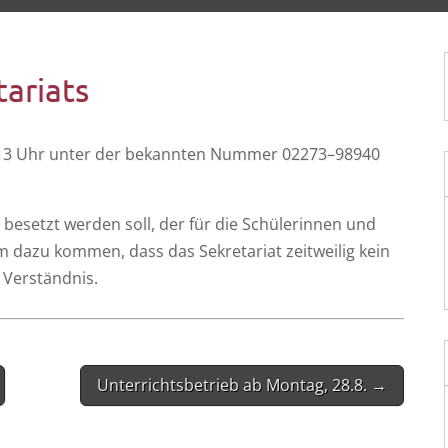
tariats
 und 13 Uhr unter der bekann­ten Num­mer 02273–98940
besetzt wer­den soll, der für die Schü­le­rin­nen und
m dazu kom­men, dass das Sekre­ta­ri­at zeit­wei­lig kein
m Verständnis.
Unterrichtsbetrieb ab Montag, 28.8. →