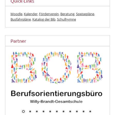
Quick-Links
Moodle
,
Kalender
,
Förderverein
,
Beratung
,
Speisepläne
,
Busfahrpläne
,
Katalog der Bib
,
Schulhymne
Partner