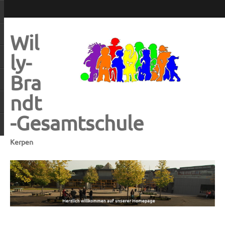
Wil
ly-
Bra
ndt
-Gesamtschule
Kerpen