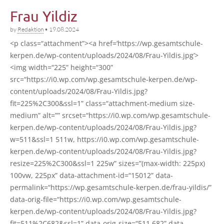
Frau Yildiz
by
Redaktion
•
19.08.2024
<p class=“attachment”><a href=‘https://wp.gesamtschule-
kerpen.de/wp-content/uploads/2024/08/Frau-Yildis.jpg’>
<img width=“225” height=“300”
src=“https://i0.wp.com/wp.gesamtschule-kerpen.de/wp-
content/uploads/2024/08/Frau-Yildis.jpg?
fit=225%2C300&ssl=1” class=“attachment-medium size-
medi­um” alt=”” srcset=“https://i0.wp.com/wp.gesamtschule-
kerpen.de/wp-content/uploads/2024/08/Frau-Yildis.jpg?
w=511&ssl=1 511w, https://i0.wp.com/wp.gesamtschule-
kerpen.de/wp-content/uploads/2024/08/Frau-Yildis.jpg?
resize=225%2C300&ssl=1 225w” sizes=”(max-width: 225px)
100vw, 225px” data-attachment-id=“15012” data-
permalink=“https://wp.gesamtschule-kerpen.de/frau-yildis/”
data-orig-file=“https://i0.wp.com/wp.gesamtschule-
kerpen.de/wp-content/uploads/2024/08/Frau-Yildis.jpg?
fit=511%2C682&ssl=1” data-orig-size=“511,682” data-