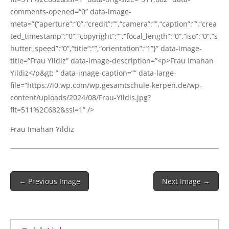
comments-opened=“0” data-image-
meta=”{“aperture”:“0”,“credit”:””,“camera”:””,“caption”:””,“crea
ted_timestamp”:“0”,“copyright”:””,“focal_length”:“0”,“iso”:“0”,“s
hutter_speed”:“0”,“title”:””,“orientation”:“1”}” data-image-
title=“Frau Yil­diz” data-image-description=”<p>Frau Ima­han
Yildiz</p&gt; ” data-image-cap­ti­on=”” data-large-
file=“https://i0.wp.com/wp.gesamtschule-kerpen.de/wp-
content/uploads/2024/08/Frau-Yildis.jpg?
fit=511%2C682&ssl=1” />
Frau Ima­han Yildiz
Post
← Previous Image
Next Image →
navigation