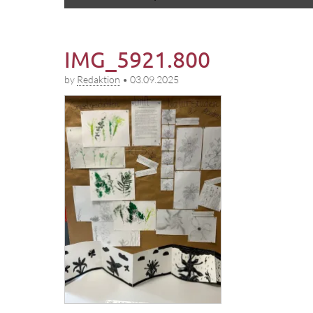
to
menu
content
IMG_5921.800
by
Redaktion
•
03.09.2025