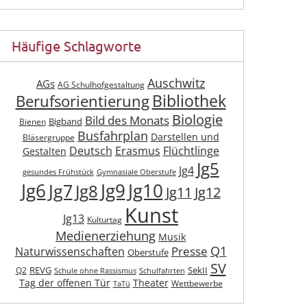
Häufige Schlagworte
Auschwitz
AGs
AG Schulhofgestaltung
Berufsorientierung
Bibliothek
Biologie
Bild des Monats
Bigband
Bienen
Busfahrplan
Darstellen und
Bläsergruppe
Deutsch
Erasmus
Flüchtlinge
Gestalten
Jg5
Jg4
gesundes Frühstück
Gymnasiale Oberstufe
Jg6
Jg9
Jg10
Jg7
Jg8
Jg11
Jg12
Kunst
Jg13
Kulturtag
Medienerziehung
Musik
Q1
Presse
Naturwissenschaften
Oberstufe
SV
REVG
SekII
Q2
Schule ohne Rassismus
Schulfahrten
Tag der offenen Tür
Theater
Wettbewerbe
TaTü