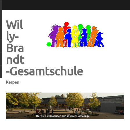
Wil
ly-
Bra
ndt
-Gesamtschule
Kerpen