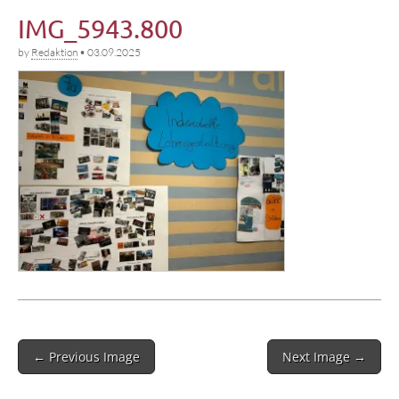
IMG_5943.800
by
Redaktion
•
03.09.2025
Post
← Previous Image
Next Image →
navigation