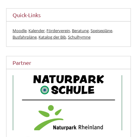
Quick-Links
Moodle
,
Kalender
,
Förderverein
,
Beratung
,
Speisepläne
,
Busfahrpläne
,
Katalog der Bib
,
Schulhymne
Partner