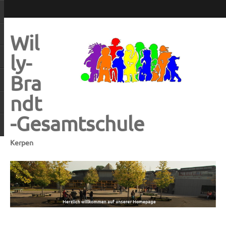
Wil
ly-
Bra
ndt
-Gesamtschule
Kerpen