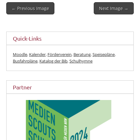
Post
← Previous Image
Next Image →
navigation
Quick-Links
Moodle
,
Kalender
,
Förderverein
,
Beratung
,
Speisepläne
,
Busfahrpläne
,
Katalog der Bib
,
Schulhymne
Partner