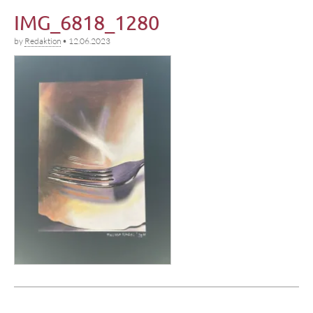
IMG_6818_1280
by
Redaktion
•
12.06.2023