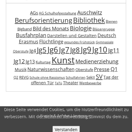
Auschwitz
AGs
AG Schulhofgestaltung
Berufsorientierung
Bibliothek
Bienen
Biologie
Bild des Monats
Bigband
Bläsergruppe
Busfahrplan
Deutsch
Darstellen und Gestalten
Erasmus
Flüchtlinge
gesundes Frühstück
Gymnasiale
Jg6
Jg9
Jg10
Jg7
Jg5
Jg8
Jg11
Jg4
Oberstufe
Kunst
Jg12
Medienerziehung
Jg13
Kulturtag
Q1
Presse
Naturwissenschaften
Musik
Oberstufe
SV
Tag der
REVG
SekII
Q2
Schule ohne Rassismus
Schulfahrten
offenen Tür
Theater
Wettbewerbe
TaTü
Diese Seite verwendet Cookies, um die Nutzerfreundlichkeit zu
verbessern. Mit der weiteren Verwendung stimmst du dem zu.
Kontakt & Anfahrt
|
Impressum
Verstanden