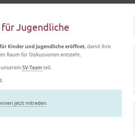
 für Jugendliche
o für Kin­der und Jugend­li­che eröff­net
, damit ihre
n Raum für Dis­kus­sio­nen entsteht.
s unse­rem
SV-Team
teil.
4:
kön­nen jetzt mitreden