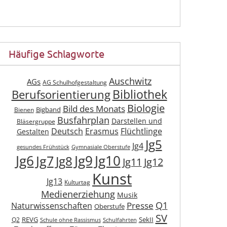
Häufige Schlagworte
Auschwitz
AGs
AG Schulhofgestaltung
Berufsorientierung
Bibliothek
Biologie
Bild des Monats
Bigband
Bienen
Busfahrplan
Darstellen und
Bläsergruppe
Deutsch
Erasmus
Flüchtlinge
Gestalten
Jg5
Jg4
gesundes Frühstück
Gymnasiale Oberstufe
Jg6
Jg9
Jg10
Jg7
Jg8
Jg11
Jg12
Kunst
Jg13
Kulturtag
Medienerziehung
Musik
Q1
Presse
Naturwissenschaften
Oberstufe
SV
REVG
SekII
Q2
Schule ohne Rassismus
Schulfahrten