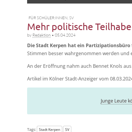
to
menu
content
FÜR SCHÜLER:INNEN
,
SV
Mehr politische Teilhabe
by
Redaktion
•
05.04.2024
Die Stadt Ker­pen hat ein Par­ti­zi­pa­ti­ons­bü­r
Stim­men bes­ser wahr­ge­nom­men wer­den und ei
An der Eröff­nung nahm auch Ben­net Knols au
Arti­kel im Köl­ner Stadt-Anzei­ger vom 08.03.202
Jun­ge Leu­te 
Tags:
Stadt Kerpen
SV