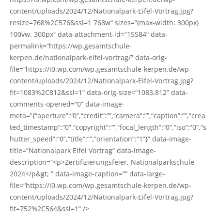
content/uploads/2024/12/Nationalpark-Eifel-Vortrag.jpg?
resize=768%2C576&ssl=1 768w” sizes=”(max-width: 300px)
100vw, 300px” data-attachment-id=“15584” data-
permalink=“https://wp.gesamtschule-
kerpen.de/nationalpark-eifel-vortrag/” data-orig-
file=“https://i0.wp.com/wp.gesamtschule-kerpen.de/wp-
content/uploads/2024/12/Nationalpark-Eifel-Vortrag.jpg?
fit=1083%2C812&ssl=1” data-orig-size=“1083,812” data-
comments-opened=“0” data-image-
meta=”{“aperture”:“0”,“credit”:””,“camera”:””,“caption”:””,“crea
ted_timestamp”:“0”,“copyright”:””,“focal_length”:“0”,“iso”:“0”,“s
hutter_speed”:“0”,“title”:””,“orientation”:“1”}” data-image-
title=“Nationalpark Eifel Vor­trag” data-image-
description=”<p>Zertifizierungsfeier, Natio­nal­park­schu­le,
2024</p&gt; ” data-image-cap­ti­on=”” data-large-
file=“https://i0.wp.com/wp.gesamtschule-kerpen.de/wp-
content/uploads/2024/12/Nationalpark-Eifel-Vortrag.jpg?
fit=752%2C564&ssl=1” />