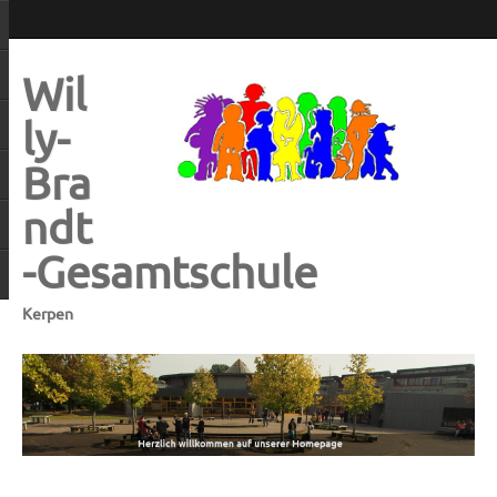
Wil
ly-
Bra
ndt
-Gesamtschule
Kerpen