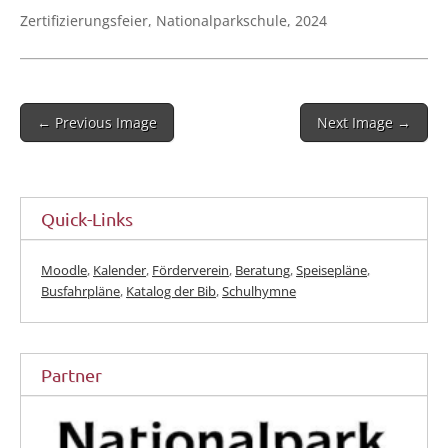
Zer­ti­fi­zie­rungs­fei­er, Natio­nal­park­schu­le, 2024
Post
← Previous Image
Next Image →
navigation
Quick-Links
Moodle
,
Kalender
,
Förderverein
,
Beratung
,
Speisepläne
,
Busfahrpläne
,
Katalog der Bib
,
Schulhymne
Partner