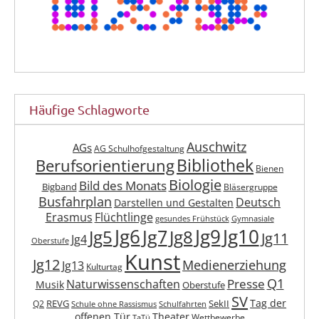
Häufige Schlagworte
Auschwitz
AGs
AG Schulhofgestaltung
Berufsorientierung
Bibliothek
Bienen
Biologie
Bild des Monats
Bigband
Bläsergruppe
Busfahrplan
Deutsch
Darstellen und Gestalten
Erasmus
Flüchtlinge
gesundes Frühstück
Gymnasiale
Jg6
Jg9
Jg10
Jg7
Jg5
Jg8
Jg11
Jg4
Oberstufe
Kunst
Jg12
Medienerziehung
Jg13
Kulturtag
Q1
Presse
Naturwissenschaften
Musik
Oberstufe
SV
Tag der
REVG
SekII
Q2
Schule ohne Rassismus
Schulfahrten
offenen Tür
Theater
Wettbewerbe
TaTü