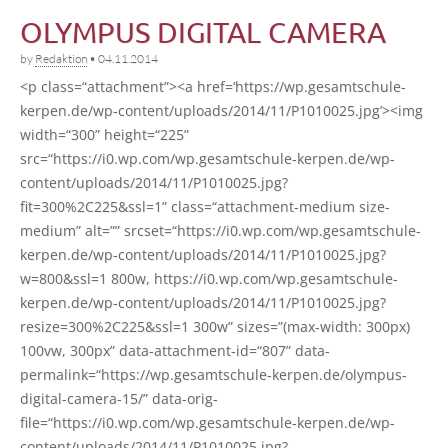
OLYMPUS DIGITAL CAMERA
by
Redaktion
•
04.11.2014
<p class=“attachment”><a href=‘https://wp.gesamtschule-
kerpen.de/wp-content/uploads/2014/11/P1010025.jpg’><img
width=“300” height=“225”
src=“https://i0.wp.com/wp.gesamtschule-kerpen.de/wp-
content/uploads/2014/11/P1010025.jpg?
fit=300%2C225&ssl=1” class=“attachment-medium size-
medi­um” alt=”” srcset=“https://i0.wp.com/wp.gesamtschule-
kerpen.de/wp-content/uploads/2014/11/P1010025.jpg?
w=800&ssl=1 800w, https://i0.wp.com/wp.gesamtschule-
kerpen.de/wp-content/uploads/2014/11/P1010025.jpg?
resize=300%2C225&ssl=1 300w” sizes=”(max-width: 300px)
100vw, 300px” data-attachment-id=“807” data-
permalink=“https://wp.gesamtschule-kerpen.de/olympus-
digital-camera-15/” data-orig-
file=“https://i0.wp.com/wp.gesamtschule-kerpen.de/wp-
content/uploads/2014/11/P1010025.jpg?