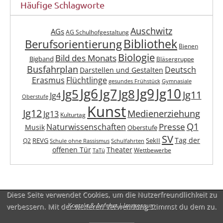
Häufige Schlagworte
Auschwitz
AGs
AG Schulhofgestaltung
Berufsorientierung
Bibliothek
Bienen
Biologie
Bild des Monats
Bigband
Bläsergruppe
Busfahrplan
Deutsch
Darstellen und Gestalten
Erasmus
Flüchtlinge
gesundes Frühstück
Gymnasiale
Jg6
Jg9
Jg10
Jg7
Jg5
Jg8
Jg11
Jg4
Oberstufe
Kunst
Jg12
Medienerziehung
Jg13
Kulturtag
Q1
Presse
Naturwissenschaften
Musik
Oberstufe
SV
Tag der
REVG
SekII
Q2
Schule ohne Rassismus
Schulfahrten
offenen Tür
Theater
Wettbewerbe
TaTü
Diese Seite verwendet Cookies, um die Nutzerfreundlichkeit zu
verbessern. Mit der weiteren Verwendung stimmst du dem zu.
Kontakt & Anfahrt
|
Impressum