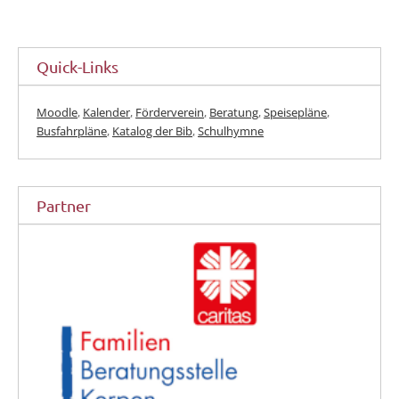
Quick-Links
Moodle
,
Kalender
,
Förderverein
,
Beratung
,
Speisepläne
,
Busfahrpläne
,
Katalog der Bib
,
Schulhymne
Partner