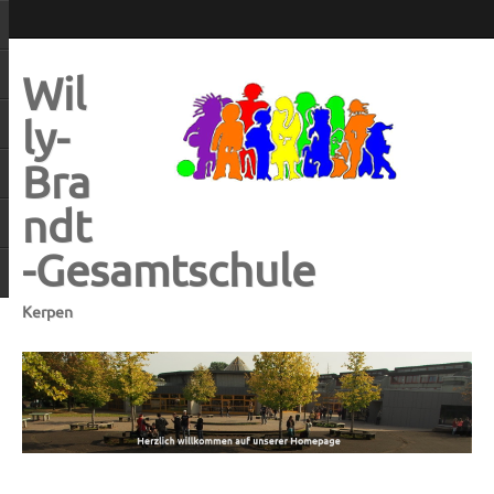
Wil
ly-
Bra
ndt
-Gesamtschule
Kerpen