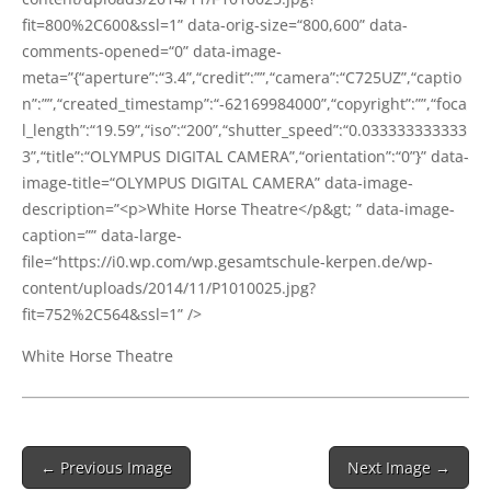
fit=800%2C600&ssl=1” data-orig-size=“800,600” data-
comments-opened=“0” data-image-
meta=”{“aperture”:“3.4”,“credit”:””,“camera”:“C725UZ”,“captio
n”:””,“created_timestamp”:“-62169984000”,“copyright”:””,“foca
l_length”:“19.59”,“iso”:“200”,“shutter_speed”:“0.033333333333
3”,“title”:“OLYMPUS DIGITAL CAMERA”,“orientation”:“0”}” data-
image-title=“OLYMPUS DIGITAL CAMERA” data-image-
description=”<p>White Hor­se Theatre</p&gt; ” data-image-
cap­ti­on=”” data-large-
file=“https://i0.wp.com/wp.gesamtschule-kerpen.de/wp-
content/uploads/2014/11/P1010025.jpg?
fit=752%2C564&ssl=1” />
White Hor­se Theatre
Post
← Previous Image
Next Image →
navigation