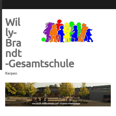
Wil
ly-
Bra
ndt
-Gesamtschule
Kerpen