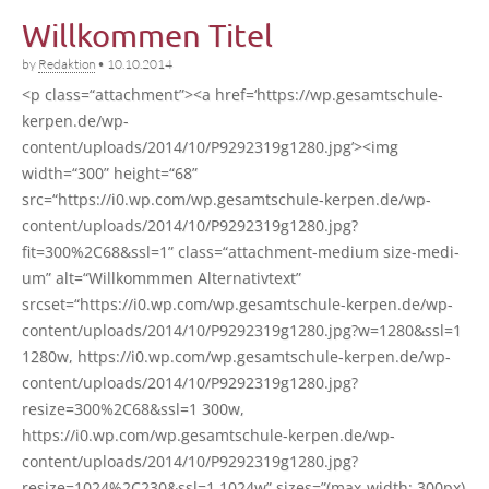
Willkommen Titel
by
Redaktion
•
10.10.2014
<p class=“attachment”><a href=‘https://wp.gesamtschule-
kerpen.de/wp-
content/uploads/2014/10/P9292319g1280.jpg’><img
width=“300” height=“68”
src=“https://i0.wp.com/wp.gesamtschule-kerpen.de/wp-
content/uploads/2014/10/P9292319g1280.jpg?
fit=300%2C68&ssl=1” class=“attachment-medium size-medi­
um” alt=“Willkommmen Alter­na­tiv­text”
srcset=“https://i0.wp.com/wp.gesamtschule-kerpen.de/wp-
content/uploads/2014/10/P9292319g1280.jpg?w=1280&ssl=1
1280w, https://i0.wp.com/wp.gesamtschule-kerpen.de/wp-
content/uploads/2014/10/P9292319g1280.jpg?
resize=300%2C68&ssl=1 300w,
https://i0.wp.com/wp.gesamtschule-kerpen.de/wp-
content/uploads/2014/10/P9292319g1280.jpg?
resize=1024%2C230&ssl=1 1024w” sizes=”(max-width: 300px)