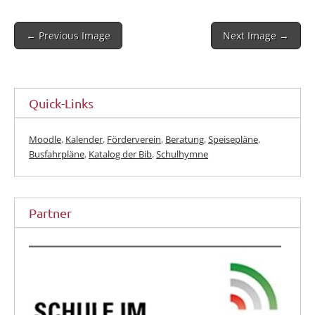
Post
← Previous Image
Next Image →
navigation
Quick-Links
Moodle
,
Kalender
,
Förderverein
,
Beratung
,
Speisepläne
,
Busfahrpläne
,
Katalog der Bib
,
Schulhymne
Partner