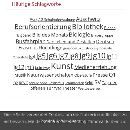
Häufige Schlagworte
Auschwitz
AGs
AG Schulhofgestaltung
Berufsorientierung
Bibliothek
Bienen
Biologie
Bild des Monats
Bigband
Bläsergruppe
Busfahrplan
Deutsch
Darstellen und Gestalten
Erasmus
Flüchtlinge
gesundes Frühstück
Gymnasiale
Jg6
Jg9
Jg10
Jg7
Jg5
Jg8
Jg11
Jg4
Oberstufe
Kunst
Jg12
Medienerziehung
Jg13
Kulturtag
Q1
Presse
Naturwissenschaften
Musik
Oberstufe
SV
Tag der
REVG
SekII
Q2
Schule ohne Rassismus
Schulfahrten
offenen Tür
Theater
Wettbewerbe
TaTü
Diese Seite verwendet Cookies, um die Nutzerfreundlichkeit zu
verbessern. Mit der weiteren Verwendung stimmst du dem zu.
Kontakt & Anfahrt
|
Impressum