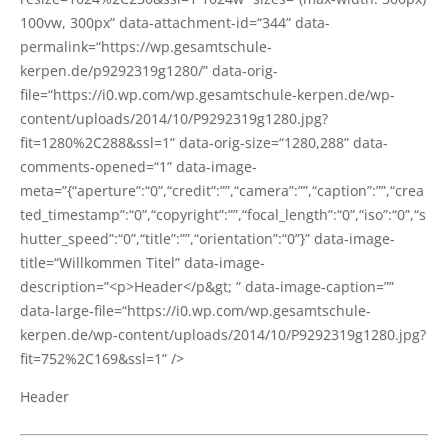
100vw, 300px” data-attachment-id=“344” data-
permalink=“https://wp.gesamtschule-
kerpen.de/p9292319g1280/” data-orig-
file=“https://i0.wp.com/wp.gesamtschule-kerpen.de/wp-
content/uploads/2014/10/P9292319g1280.jpg?
fit=1280%2C288&ssl=1” data-orig-size=“1280,288” data-
comments-opened=“1” data-image-
meta=”{“aperture”:“0”,“credit”:””,“camera”:””,“caption”:””,“crea
ted_timestamp”:“0”,“copyright”:””,“focal_length”:“0”,“iso”:“0”,“s
hutter_speed”:“0”,“title”:””,“orientation”:“0”}” data-image-
title=“Willkommen Titel” data-image-
description=”<p>Header</p&gt; ” data-image-cap­ti­on=””
data-large-file=“https://i0.wp.com/wp.gesamtschule-
kerpen.de/wp-content/uploads/2014/10/P9292319g1280.jpg?
fit=752%2C169&ssl=1” />
Hea­der