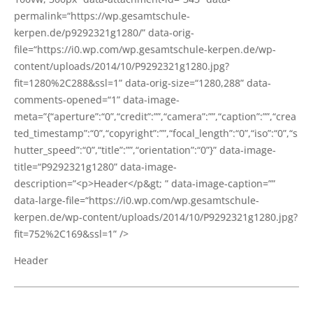
permalink=“https://wp.gesamtschule-
kerpen.de/p9292321g1280/” data-orig-
file=“https://i0.wp.com/wp.gesamtschule-kerpen.de/wp-
content/uploads/2014/10/P9292321g1280.jpg?
fit=1280%2C288&ssl=1” data-orig-size=“1280,288” data-
comments-opened=“1” data-image-
meta=”{“aperture”:“0”,“credit”:””,“camera”:””,“caption”:””,“crea
ted_timestamp”:“0”,“copyright”:””,“focal_length”:“0”,“iso”:“0”,“s
hutter_speed”:“0”,“title”:””,“orientation”:“0”}” data-image-
title=“P9292321g1280” data-image-
description=”<p>Header</p&gt; ” data-image-cap­ti­on=””
data-large-file=“https://i0.wp.com/wp.gesamtschule-
kerpen.de/wp-content/uploads/2014/10/P9292321g1280.jpg?
fit=752%2C169&ssl=1” />
Hea­der