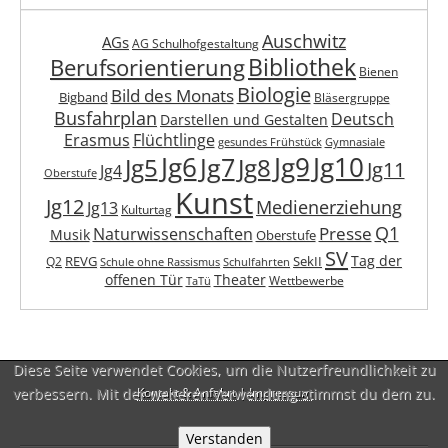
Auschwitz
AGs
AG Schulhofgestaltung
Berufsorientierung
Bibliothek
Bienen
Biologie
Bild des Monats
Bigband
Bläsergruppe
Busfahrplan
Deutsch
Darstellen und Gestalten
Erasmus
Flüchtlinge
gesundes Frühstück
Gymnasiale
Jg6
Jg9
Jg10
Jg7
Jg5
Jg8
Jg11
Jg4
Oberstufe
Kunst
Jg12
Medienerziehung
Jg13
Kulturtag
Q1
Presse
Naturwissenschaften
Musik
Oberstufe
SV
Tag der
REVG
SekII
Q2
Schule ohne Rassismus
Schulfahrten
offenen Tür
Theater
Wettbewerbe
TaTü
Diese Seite verwendet Cookies, um die Nutzerfreundlichkeit zu
verbessern. Mit der weiteren Verwendung stimmst du dem zu.
Kontakt & Anfahrt
|
Impressum
Verstanden