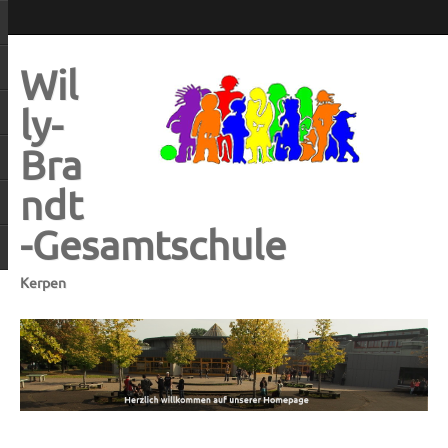
Wil
ly-
Bra
ndt
-Gesamtschule
Kerpen