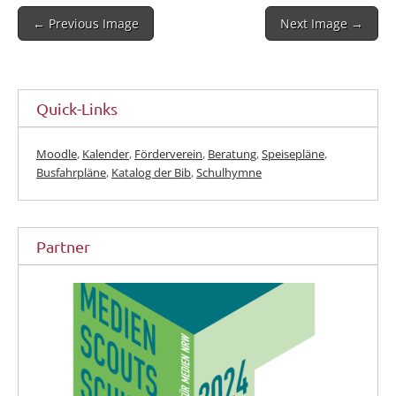
Post
← Previous Image
Next Image →
navigation
Quick-Links
Moodle
,
Kalender
,
Förderverein
,
Beratung
,
Speisepläne
,
Busfahrpläne
,
Katalog der Bib
,
Schulhymne
Partner