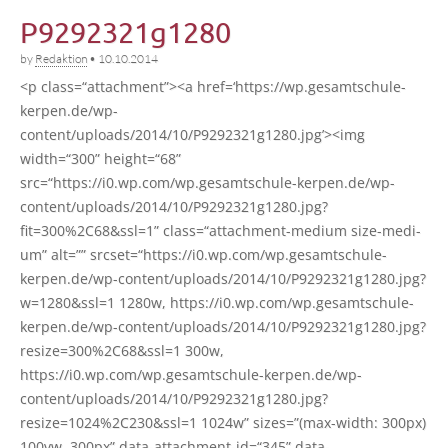
P9292321g1280
by
Redaktion
•
10.10.2014
<p class=“attachment”><a href=‘https://wp.gesamtschule-
kerpen.de/wp-
content/uploads/2014/10/P9292321g1280.jpg’><img
width=“300” height=“68”
src=“https://i0.wp.com/wp.gesamtschule-kerpen.de/wp-
content/uploads/2014/10/P9292321g1280.jpg?
fit=300%2C68&ssl=1” class=“attachment-medium size-medi­
um” alt=”” srcset=“https://i0.wp.com/wp.gesamtschule-
kerpen.de/wp-content/uploads/2014/10/P9292321g1280.jpg?
w=1280&ssl=1 1280w, https://i0.wp.com/wp.gesamtschule-
kerpen.de/wp-content/uploads/2014/10/P9292321g1280.jpg?
resize=300%2C68&ssl=1 300w,
https://i0.wp.com/wp.gesamtschule-kerpen.de/wp-
content/uploads/2014/10/P9292321g1280.jpg?
resize=1024%2C230&ssl=1 1024w” sizes=”(max-width: 300px)
100vw, 300px” data-attachment-id=“345” data-