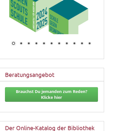
Beratungsangebot
Brauchst Du jemanden zum Reden?
Klicke hier
Der Online-Katalog der Bibliothek