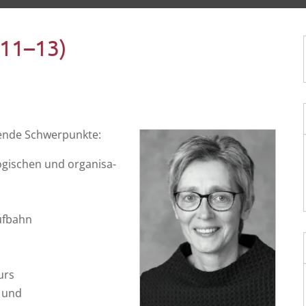
g.11–13)
l­gen­de Schwerpunkte:
­gi­schen und orga­ni­sa­
aufbahn
urs
- und