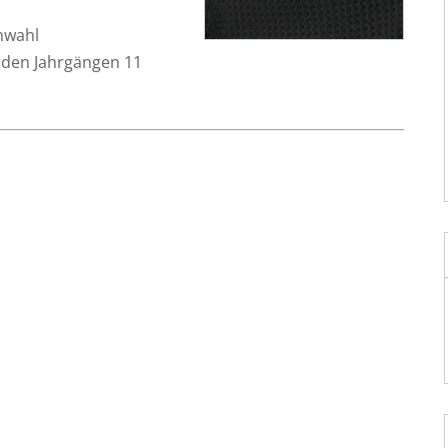
enwahl
n den Jahr­gän­gen 11