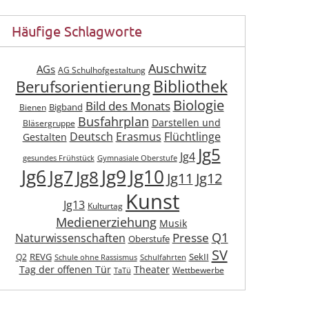
Häufige Schlagworte
Auschwitz
AGs
AG Schulhofgestaltung
Berufsorientierung
Bibliothek
Biologie
Bild des Monats
Bigband
Bienen
Busfahrplan
Darstellen und
Bläsergruppe
Deutsch
Erasmus
Flüchtlinge
Gestalten
Jg5
Jg4
gesundes Frühstück
Gymnasiale Oberstufe
Jg6
Jg9
Jg10
Jg7
Jg8
Jg11
Jg12
Kunst
Jg13
Kulturtag
Medienerziehung
Musik
Q1
Presse
Naturwissenschaften
Oberstufe
SV
REVG
SekII
Q2
Schule ohne Rassismus
Schulfahrten
Tag der offenen Tür
Theater
Wettbewerbe
TaTü