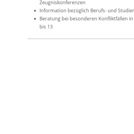
Zeugniskonferenzen
Infor­ma­ti­on bezüg­lich Berufs- und Studi
Bera­tung bei beson­de­ren Kon­flikt­fäl­len i
bis 13