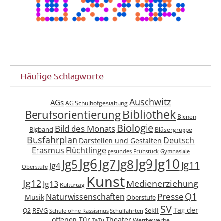
Häufige Schlagworte
Auschwitz
AGs
AG Schulhofgestaltung
Berufsorientierung
Bibliothek
Bienen
Biologie
Bild des Monats
Bigband
Bläsergruppe
Busfahrplan
Deutsch
Darstellen und Gestalten
Erasmus
Flüchtlinge
gesundes Frühstück
Gymnasiale
Jg6
Jg9
Jg10
Jg7
Jg5
Jg8
Jg11
Jg4
Oberstufe
Kunst
Jg12
Medienerziehung
Jg13
Kulturtag
Q1
Presse
Naturwissenschaften
Musik
Oberstufe
SV
Tag der
REVG
SekII
Q2
Schule ohne Rassismus
Schulfahrten
offenen Tür
Theater
Wettbewerbe
TaTü