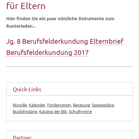
für Eltern
Hier fin­den Sie ein paar nütz­li­che Doku­men­te zum
Runterladen…
Jg. 8 Berufsfelderkundung E
lternbrief
Berufsfelderkundung 2017
Quick-Links
Moodle
,
Kalender
,
Förderverein
,
Beratung
,
Speisepläne
,
Busfahrpläne
,
Katalog der Bib
,
Schulhymne
Partner