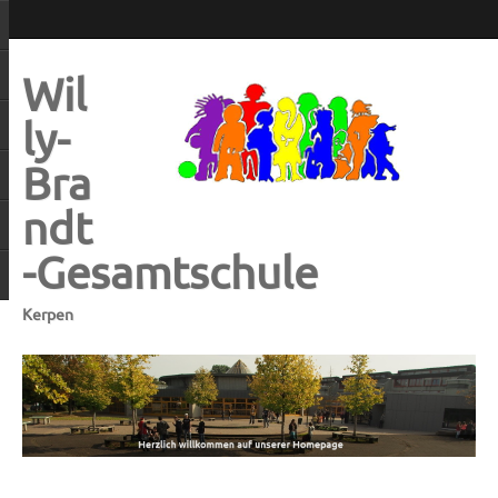
Wil
ly-
Bra
ndt
-Gesamtschule
Kerpen