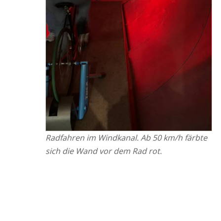
Rad­fah­ren im Wind­ka­nal. Ab 50 km/h färb­te
sich die Wand vor dem Rad rot.