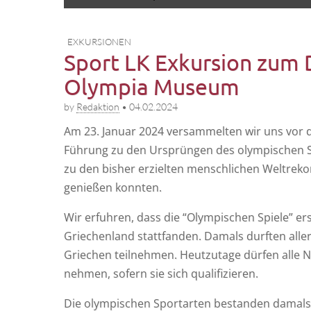
to
menu
content
EXKURSIONEN
Sport LK Exkursion zum 
Olympia Museum
by
Redaktion
•
04.02.2024
Am 23. Janu­ar 2024 ver­sam­mel­ten wir uns vor
Füh­rung zu den Ursprün­gen des olym­pi­schen Sp
zu den bis­her erziel­ten mensch­li­chen Welt­re­kor
genie­ßen konnten.
Wir erfuh­ren, dass die “Olym­pi­schen Spie­le” ers
Grie­chen­land statt­fan­den. Damals durf­ten alle
Grie­chen teil­neh­men. Heut­zu­ta­ge dür­fen alle 
neh­men, sofern sie sich qualifizieren.
Die olym­pi­schen Sport­ar­ten bestan­den damals