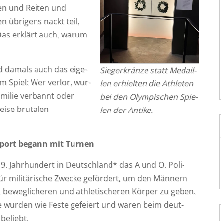
fen und Rei­ten und
n übri­gens nackt teil,
Das erklärt auch, war­um
 damals auch das eige­
Sie­ger­krän­ze statt Medail­
 Spiel: Wer ver­lor, wur­
len erhiel­ten die Ath­le­ten
ami­lie ver­bannt oder
bei den Olym­pi­schen Spie­
i­se bru­ta­len
len der Antike.
Sport begann mit Turnen
9. Jahr­hun­dert in Deutsch­land* das A und O. Poli­
ür mili­tä­ri­sche Zwe­cke geför­dert, um den Män­nern
, beweg­li­che­ren und ath­le­ti­sche­ren Kör­per zu geben.
e wur­den wie Fes­te gefei­ert und waren beim deut­
beliebt.