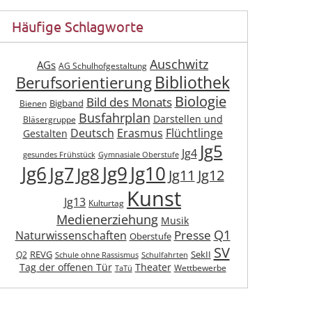
Häufige Schlagworte
Auschwitz
AGs
AG Schulhofgestaltung
Berufsorientierung
Bibliothek
Biologie
Bild des Monats
Bigband
Bienen
Busfahrplan
Darstellen und
Bläsergruppe
Deutsch
Erasmus
Flüchtlinge
Gestalten
Jg5
Jg4
gesundes Frühstück
Gymnasiale Oberstufe
Jg6
Jg9
Jg10
Jg7
Jg8
Jg11
Jg12
Kunst
Jg13
Kulturtag
Medienerziehung
Musik
Q1
Presse
Naturwissenschaften
Oberstufe
SV
REVG
SekII
Q2
Schule ohne Rassismus
Schulfahrten
Tag der offenen Tür
Theater
Wettbewerbe
TaTü