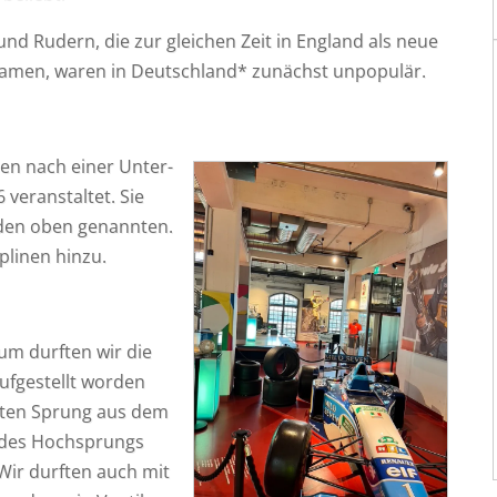
 und Rudern, die zur glei­chen Zeit in Eng­land als neue
­ka­men, waren in Deutsch­land* zunächst unpopulär.
­den nach einer Unter­
er­an­stal­tet. Sie
 den oben genann­ten.
­pli­nen hinzu.
um durf­ten wir die
uf­ge­stellt wor­den
es­ten Sprung aus dem
 des Hoch­sprungs
 Wir durf­ten auch mit