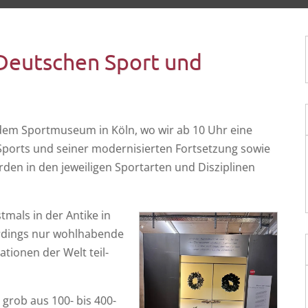
Deutschen Sport und
 dem Sport­mu­se­um in Köln, wo wir ab 10 Uhr eine
orts und sei­ner moder­ni­sier­ten Fort­set­zung sowie
­den in den jewei­li­gen Sport­ar­ten und Dis­zi­pli­nen
t­mals in der Anti­ke in
r­dings nur wohl­ha­ben­de
Natio­nen der Welt teil­
 grob aus 100- bis 400-