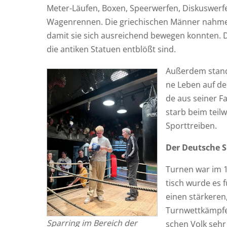
Meter-Läu­fen, Boxen, Speer­wer­fen, Dis­kus­wer­
Wagen­ren­nen. Die grie­chi­schen Män­ner nah­me
damit sie sich aus­rei­chend bewe­gen konn­ten. 
die anti­ken Sta­tu­en ent­blößt sind.
Außer­dem stand
ne Leben auf dem
de aus sei­ner F
starb beim teil­we
Sporttreiben.
Der Deut­sche 
Tur­nen war im 1
tisch wur­de es f
einen stär­ke­ren
Turn­wett­kämp­f
Spar­ring im Bereich der
schen Volk sehr 