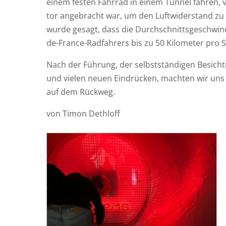
einem fes­ten Fahr­rad in einem Tun­nel fah­ren, v
tor ange­bracht war, um den Luft­wi­der­stand zu
wur­de gesagt, dass die Durch­schnitts­ge­schwin­
de-France-Rad­fah­rers bis zu 50 Kilo­me­ter pro 
Nach der Füh­rung, der selbst­stän­di­gen Besich
und vie­len neu­en Ein­drü­cken, mach­ten wir uns
auf dem Rückweg.
von Timon Dethloff