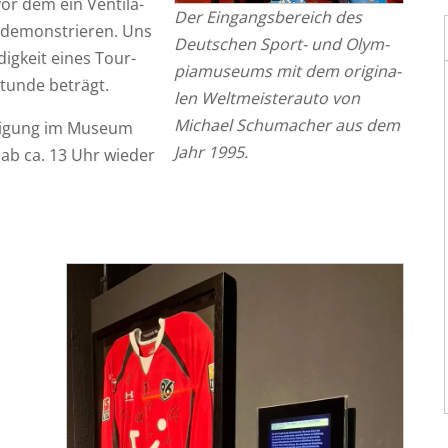
or dem ein Ven­ti­la­
Der Ein­gangs­be­reich des
 demons­trie­ren. Uns
Deut­schen Sport- und Olym­
dig­keit eines Tour-
pia­mu­se­ums mit dem ori­gi­na­
Stun­de beträgt.
len Welt­meis­ter­au­to von
Micha­el Schu­ma­cher aus dem
­ti­gung im Muse­um
Jahr 1995.
 ab ca. 13 Uhr wie­der