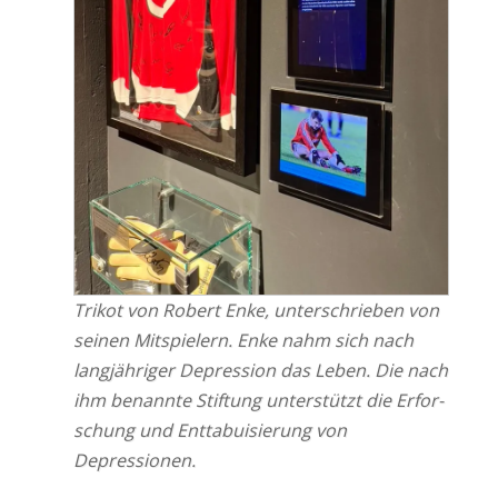
Tri­kot von Robert Enke, unter­schrie­ben von
sei­nen Mit­spie­lern. Enke nahm sich nach
lang­jäh­ri­ger Depres­si­on das Leben. Die nach
ihm benann­te Stif­tung unter­stützt die Erfor­
schung und Ent­ta­bui­sie­rung von
Depressionen.