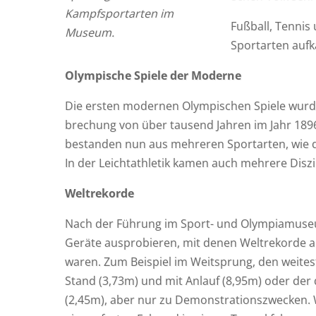
Kampf­sport­ar­ten im
Fuß­ball, Ten­nis
Museum.
Sport­ar­ten auf
Olym­pi­sche Spie­le der Moderne
Die ers­ten moder­nen Olym­pi­schen Spie­le wur
bre­chung von über tau­send Jah­ren im Jahr 1896 v
bestan­den nun aus meh­re­ren Sport­ar­ten, wie
In der Leicht­ath­le­tik kamen auch meh­re­re Dis­zi
Welt­re­kor­de
Nach der Füh­rung im Sport- und Olym­pia­mu­se­
Gerä­te aus­pro­bie­ren, mit denen Welt­re­kor­de a
waren. Zum Bei­spiel im Weit­sprung, den wei­t
Stand (3,73m) und mit Anlauf (8,95m) oder der
(2,45m), aber nur zu Demons­tra­ti­ons­zwe­cken.