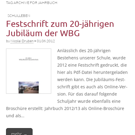
TAG ARCHIVE FOR JAHRBUCH
SCHULLEBEN
Festschrift zum 20-jährigen
Jubiläum der WBG
by
Nicolai Druben
•
01.06.2012
Anläss­lich des 20-jäh­ri­­gen
Bestehens unse­rer Schu­le, wur­de
2012 eine Fest­schrift gedruckt, die
hier als Pdf-Datei her­un­ter­ge­la­den
wer­den kann. Die Jubi­lä­ums-Fes­t­­
schrift gibt es auch als Online-Ver­­­
si­on. Für das dar­auf fol­gen­de
Schul­jahr wur­de eben­falls eine
Bro­schü­re erstellt: Jahr­buch 2012/13 als Online-Bro­­schü­­re
und als…
mehr →