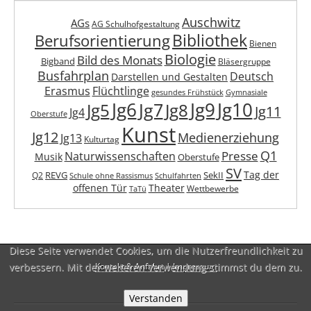
Auschwitz
AGs
AG Schulhofgestaltung
Berufsorientierung
Bibliothek
Bienen
Biologie
Bild des Monats
Bigband
Bläsergruppe
Busfahrplan
Deutsch
Darstellen und Gestalten
Erasmus
Flüchtlinge
gesundes Frühstück
Gymnasiale
Jg6
Jg9
Jg10
Jg7
Jg5
Jg8
Jg11
Jg4
Oberstufe
Kunst
Jg12
Medienerziehung
Jg13
Kulturtag
Q1
Presse
Naturwissenschaften
Musik
Oberstufe
SV
Tag der
REVG
SekII
Q2
Schule ohne Rassismus
Schulfahrten
offenen Tür
Theater
Wettbewerbe
TaTü
Diese Seite verwendet Cookies, um die Nutzerfreundlichkeit zu
verbessern. Mit der weiteren Verwendung stimmst du dem zu.
Kontakt & Anfahrt
|
Impressum
Verstanden