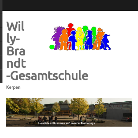
Wil
ly-
Bra
ndt
-Gesamtschule
Kerpen