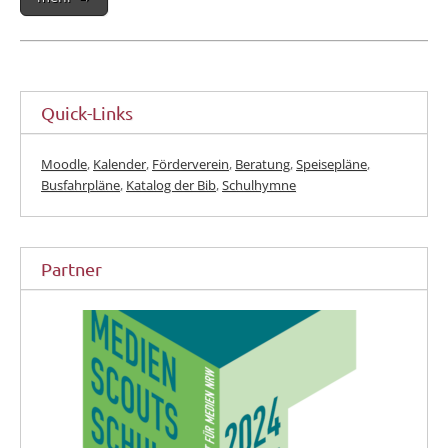
Quick-Links
Moodle
,
Kalender
,
Förderverein
,
Beratung
,
Speisepläne
,
Busfahrpläne
,
Katalog der Bib
,
Schulhymne
Partner