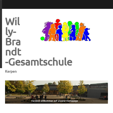
Wil
ly-
Bra
ndt
-Gesamtschule
Kerpen