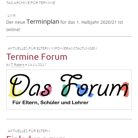
TAG ARCHIVE FOR TERMINE
LINK
Ter­min­plan
Der neue
für das 1. Halb­jahr 2020/21 ist
online!
AKTUELLES
,
FÜR ELTERN
,
INFO-VERANSTALTUNGEN
Termine Forum
by
T. Raters
•
14.11.2017
AKTUELLES
,
FÜR ELTERN