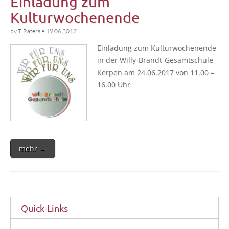
Einladung zum
Kulturwochenende
by
T. Raters
•
19.06.2017
Ein­la­dung zum Kul­tur­wo­chen­en­de
in der Wil­ly-Brandt-Gesamt­schu­le
Ker­pen am 24.06.2017 von 11.00 –
16.00 Uhr
mehr →
Quick-Links