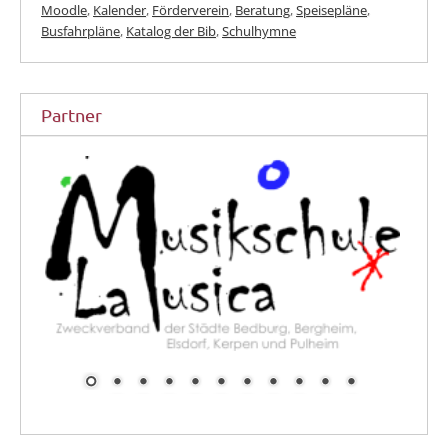
Moodle
,
Kalender
,
Förderverein
,
Beratung
,
Speisepläne
,
Busfahrpläne
,
Katalog der Bib
,
Schulhymne
Partner