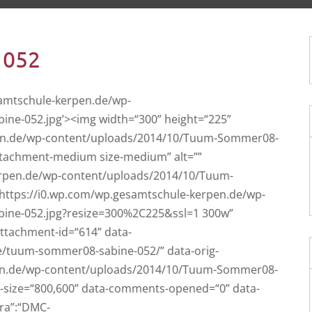
 052
samtschule-kerpen.de/wp-
ne-052.jpg’><img width=“300” height=“225”
pen.de/wp-content/uploads/2014/10/Tuum-Sommer08-
ttachment-medium size-medi­um” alt=””
erpen.de/wp-content/uploads/2014/10/Tuum-
https://i0.wp.com/wp.gesamtschule-kerpen.de/wp-
ine-052.jpg?resize=300%2C225&ssl=1 300w”
attachment-id=“614” data-
e/tuum-sommer08-sabine-052/” data-orig-
rpen.de/wp-content/uploads/2014/10/Tuum-Sommer08-
g-size=“800,600” data-comments-opened=“0” data-
era”:“DMC-