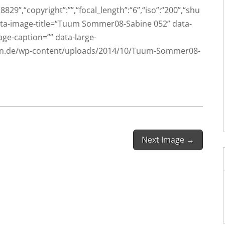
29”,“copyright”:””,“focal_length”:“6”,“iso”:“200”,“shu
” data-image-title=“Tuum Som­mer08-Sabi­ne 052” data-
-cap­ti­on=”” data-large-
rpen.de/wp-content/uploads/2014/10/Tuum-Sommer08-
Next Image →