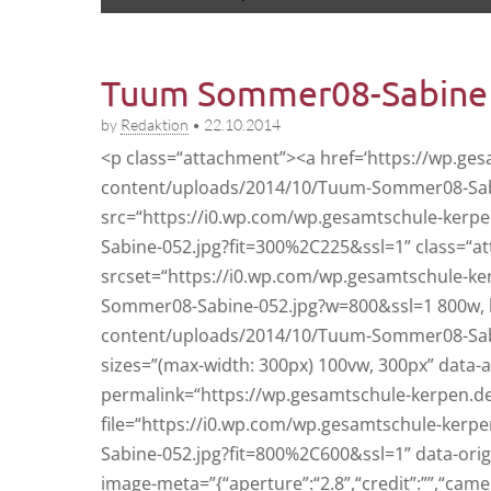
to
menu
content
Tuum Sommer08-Sabine
by
Redaktion
•
22.10.2014
<p class=“attachment”><a href=‘https://wp.ge
content/uploads/2014/10/Tuum-Sommer08-Sabi
src=“https://i0.wp.com/wp.gesamtschule-ker
Sabine-052.jpg?fit=300%2C225&ssl=1” class=“a
srcset=“https://i0.wp.com/wp.gesamtschule-k
Sommer08-Sabine-052.jpg?w=800&ssl=1 800w, 
content/uploads/2014/10/Tuum-Sommer08-Sab
sizes=”(max-width: 300px) 100vw, 300px” data-
permalink=“https://wp.gesamtschule-kerpen.d
file=“https://i0.wp.com/wp.gesamtschule-ke
Sabine-052.jpg?fit=800%2C600&ssl=1” data-ori
image-meta=”{“aperture”:“2.8”,“credit”:””,“cam