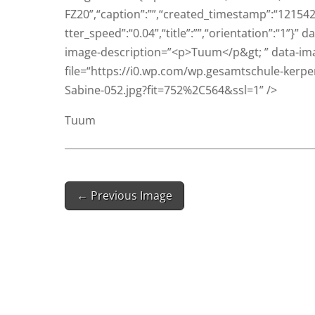
FZ20”,“caption”:””,“created_timestamp”:“12154288
tter_speed”:“0.04”,“title”:””,“orientation”:“1”}
image-description=”<p>Tuum</p&gt; ” data-image
file=“https://i0.wp.com/wp.gesamtschule-ke
Sabine-052.jpg?fit=752%2C564&ssl=1” />
Tuum
Post
← Previous Image
navigation