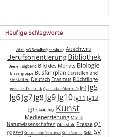
Häufige Schlagworte
Auschwitz
AGs
AG Schulhofgestaltung
Berufsorientierung
Bibliothek
Biologie
Bild des Monats
Bigband
Bienen
Busfahrplan
Darstellen und
Bläsergruppe
Deutsch
Erasmus
Flüchtlinge
Gestalten
Jg5
Jg4
gesundes Frühstück
Gymnasiale Oberstufe
Jg6
Jg9
Jg10
Jg7
Jg8
Jg11
Jg12
Kunst
Jg13
Kulturtag
Medienerziehung
Musik
Q1
Presse
Naturwissenschaften
Oberstufe
SV
REVG
SekII
Q2
Schule ohne Rassismus
Schulfahrten