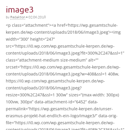
image3
by
Redaktion
•
02.06.2018
<p class=“attachment”><a href=‘https://wp.gesamtschule-
kerpen.de/wp-content/uploads/2018/06/image3.jpeg’><img
width=“300” height=“247”
src=“https://i0.wp.com/wp.gesamtschule-kerpen.de/wp-
content/uploads/2018/06/image3.jpeg?fit=300%2C247&ssl=1”
class=“attachment-medium size-medi­um” alt=””
srcset=“https://i0.wp.com/wp.gesamtschule-kerpen.de/wp-
content/uploads/2018/06/image3.jpeg?w=408&ssl=1 408w,
https://i0.wp.com/wp.gesamtschule-kerpen.de/wp-
content/uploads/2018/06/image3.jpeg?
resize=300%2C247&ssl=1 300w” sizes=”(max-width: 300px)
100vw, 300px” data-attachment-id=“6452” data-
permalink=“https://wp.gesamtschule-kerpen.de/unser-
erasmus-projekt-hat-endlich-ein-logo/image3/” data-orig-
file=“https://i0.wp.com/wp.gesamtschule-kerpen.de/wp-
content/uploads/2018/06/image3.jpeg?fit=408%2C336&ssl=1”