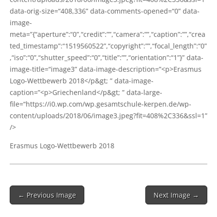
data-orig-size=“408,336” data-comments-opened=“0” data-
image-
meta=”{“aperture”:“0”,“credit”:””,“camera”:””,“caption”:””,“crea
ted_timestamp”:“1519560522”,“copyright”:””,“focal_length”:“0”
,“iso”:“0”,“shutter_speed”:“0”,“title”:””,“orientation”:“1”}” data-
image-title=“image3” data-image-description=”<p>Erasmus
Logo-Wett­be­werb 2018</p&gt; ” data-image-
caption=”<p>Griechenland</p&gt; ” data-large-
file=“https://i0.wp.com/wp.gesamtschule-kerpen.de/wp-
content/uploads/2018/06/image3.jpeg?fit=408%2C336&ssl=1”
/>
Eras­mus Logo-Wett­be­werb 2018
Post
← Previous Image
Next Image →
navigation