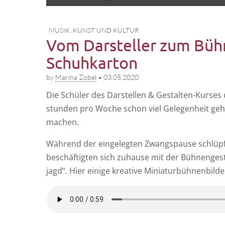
to
menu
content
MUSIK, KUNST UND KULTUR
Vom Darsteller zum Bühn
Schuhkarton
by
Marina Zobel
•
03.05.2020
Die Schü­ler des Dar­stel­len & Gestal­ten-Kur­ses
stun­den pro Woche schon viel Gele­gen­heit gehab
machen.
Wäh­rend der ein­ge­leg­ten Zwangs­pau­se schlüpf­
beschäf­tig­ten sich zuhau­se mit der Büh­nen­ge­s
jagd“. Hier eini­ge krea­ti­ve Minia­tur­büh­nen­bil