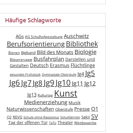
Häufige Schlagworte
Auschwitz
AGs
AG Schulhofgestaltung
Berufsorientierung
Bibliothek
Biologie
Bild des Monats
Bigband
Bienen
Busfahrplan
Darstellen und
Bläsergruppe
Deutsch
Erasmus
Flüchtlinge
Gestalten
Jg5
Jg4
gesundes Frühstück
Gymnasiale Oberstufe
Jg6
Jg9
Jg10
Jg7
Jg8
Jg11
Jg12
Kunst
Jg13
Kulturtag
Medienerziehung
Musik
Q1
Presse
Naturwissenschaften
Oberstufe
SV
REVG
SekII
Q2
Schule ohne Rassismus
Schulfahrten
Tag der offenen Tür
Theater
Wettbewerbe
TaTü