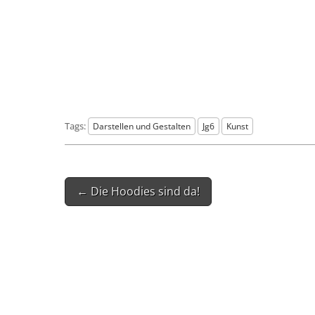
Tags:
Darstellen und Gestalten
Jg6
Kunst
Post
← Die Hoodies sind da!
navigation