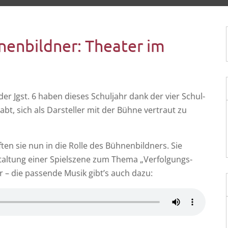
enbildner: Theater im
 der Jgst. 6 haben die­ses Schul­jahr dank der vier Schul­
t, sich als Dar­stel­ler mit der Büh­ne ver­traut zu
ten sie nun in die Rol­le des Büh­nen­bild­ners. Sie
tal­tung einer Spiel­sze­ne zum The­ma „Ver­fol­gungs­
­der – die pas­sen­de Musik gibt’s auch dazu: