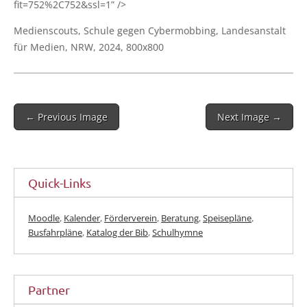
fit=752%2C752&ssl=1” />
Medi­en­scouts, Schu­le gegen Cyber­mob­bing, Lan­des­an­stalt
für Medi­en, NRW, 2024, 800x800
Post
← Previous Image
Next Image →
navigation
Quick-Links
Moodle
,
Kalender
,
Förderverein
,
Beratung
,
Speisepläne
,
Busfahrpläne
,
Katalog der Bib
,
Schulhymne
Partner