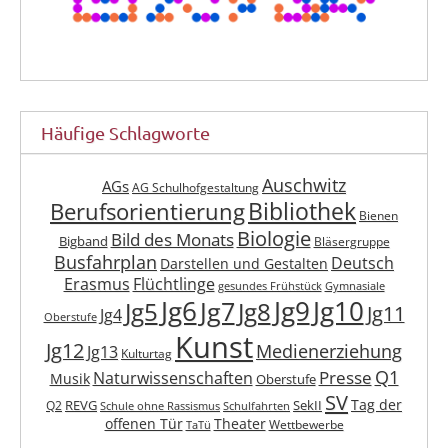
Häufige Schlagworte
Auschwitz
AGs
AG Schulhofgestaltung
Berufsorientierung
Bibliothek
Bienen
Biologie
Bild des Monats
Bigband
Bläsergruppe
Busfahrplan
Deutsch
Darstellen und Gestalten
Erasmus
Flüchtlinge
gesundes Frühstück
Gymnasiale
Jg6
Jg9
Jg10
Jg7
Jg5
Jg8
Jg11
Jg4
Oberstufe
Kunst
Jg12
Medienerziehung
Jg13
Kulturtag
Q1
Presse
Naturwissenschaften
Musik
Oberstufe
SV
Tag der
REVG
SekII
Q2
Schule ohne Rassismus
Schulfahrten
offenen Tür
Theater
Wettbewerbe
TaTü