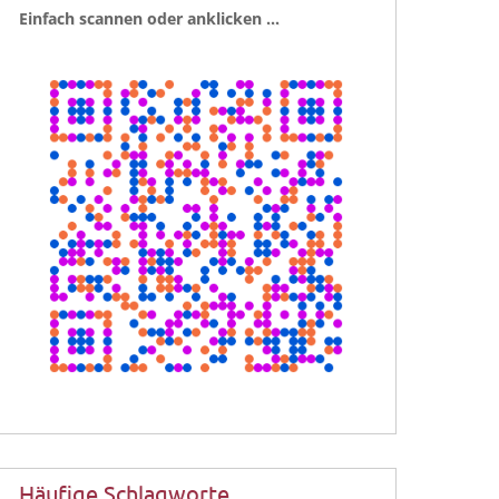
Ein­fach scan­nen oder anklicken …
Häufige Schlagworte