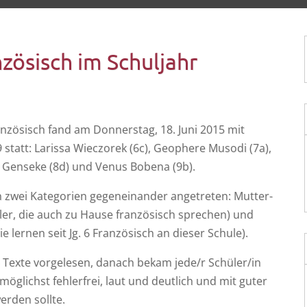
ösisch im Schuljahr
ran­zö­sisch fand am Don­ners­tag, 18. Juni 2015 mit
att: Laris­sa Wiec­zo­rek (6c), Geo­phe­re Mus­o­di (7a),
as Gen­se­ke (8d) und Venus Bobe­na (9b).
zwei Kate­go­rien gegen­ein­an­der ange­tre­ten: Mut­ter­
ler, die auch zu Hau­se fran­zö­sisch spre­chen) und
ie ler­nen seit Jg. 6 Fran­zö­sisch an die­ser Schule).
Tex­te vor­ge­le­sen, danach bekam jede/r Schüler/in
ög­lichst feh­ler­frei, laut und deut­lich und mit guter
er­den sollte.