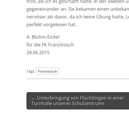
froh, als ich es geschafft hat­te. In der zwei­ten 
gegen­ein­an­der an. Sie beka­men einen unbe­kan
ner­vö­ser als davor, da ich kei­ne Übung hat­te. L
per­fekt vor­ge­le­sen hat.
A. Bluhm-Eickel
für die FK Französisch
24.06.2015
Tags:
Französisch
Post
← Unterbringung von Flüchtlingen in einer
navigation
Turnhalle unseres Schulzentrums