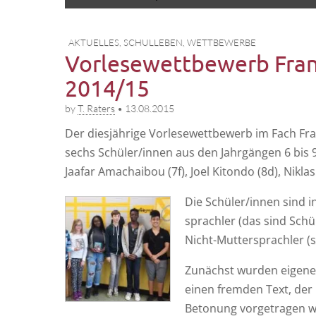
to
menu
content
AKTUELLES
,
SCHULLEBEN
,
WETTBEWERBE
Vorlesewettbewerb Franz
2014/15
by
T. Raters
•
13.08.2015
Der dies­jäh­ri­ge Vor­le­se­wett­be­werb im Fach F
sechs Schüler/innen aus den Jahr­gän­gen 6 bis 9 st
Jaa­far Amachai­bou (7f), Joel Kiton­do (8d), Nikl
Die Schüler/innen sind in 
sprach­ler (das sind Schü­
Nicht-Mut­ter­sprach­ler (s
Zunächst wur­den eige­ne 
einen frem­den Text, der m
Beto­nung vor­ge­tra­gen w