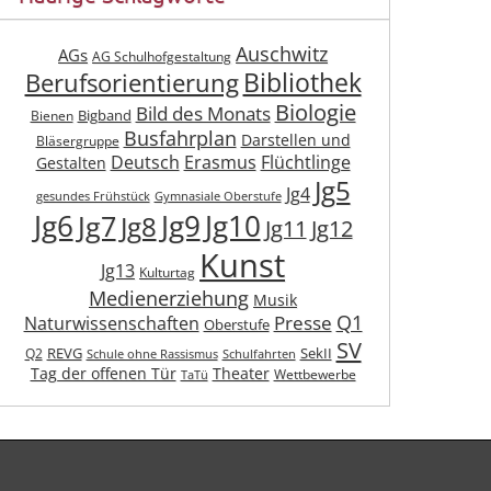
Auschwitz
AGs
AG Schulhofgestaltung
Berufsorientierung
Bibliothek
Biologie
Bild des Monats
Bigband
Bienen
Busfahrplan
Darstellen und
Bläsergruppe
Deutsch
Erasmus
Flüchtlinge
Gestalten
Jg5
Jg4
gesundes Frühstück
Gymnasiale Oberstufe
Jg6
Jg9
Jg10
Jg7
Jg8
Jg11
Jg12
Kunst
Jg13
Kulturtag
Medienerziehung
Musik
Q1
Presse
Naturwissenschaften
Oberstufe
SV
REVG
SekII
Q2
Schule ohne Rassismus
Schulfahrten
Tag der offenen Tür
Theater
Wettbewerbe
TaTü