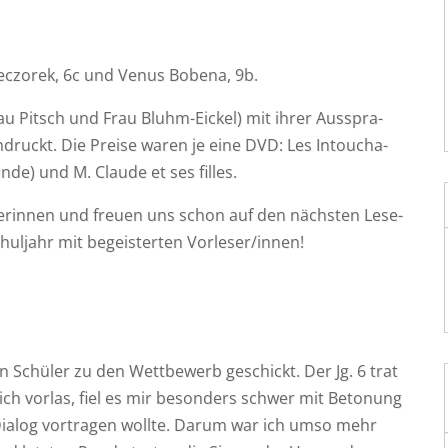
Wiec­zo­rek, 6c und Venus Bobe­na, 9b.
au Pitsch und Frau Bluhm-Eickel) mit ihrer Aus­spra­
n­druckt. Die Prei­se waren je eine DVD: Les Intouch­a­
n­de) und M. Clau­de et ses filles.
­ge­rin­nen und freu­en uns schon auf den nächs­ten Lese­
hul­jahr mit begeis­ter­ten Vorleser/innen!
n Schü­ler zu den Wett­be­werb geschickt. Der Jg. 6 trat
 ich vor­las, fiel es mir beson­ders schwer mit Beto­nung
Dia­log vor­tra­gen woll­te. Dar­um war ich umso mehr