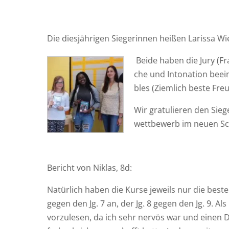
Die dies­jäh­ri­gen Sie­ge­rin­nen hei­ßen Laris­sa 
Bei­de haben die Jury (Fr
che und Into­na­ti­on beei
bles (Ziem­lich bes­te Freu
Wir gra­tu­lie­ren den Sie
wett­be­werb im neu­en Sc
Bericht von Niklas, 8d:
Natür­lich haben die Kur­se jeweils nur die bes­te
gegen den Jg. 7 an, der Jg. 8 gegen den Jg. 9. Als
vor­zu­le­sen, da ich sehr ner­vös war und einen 