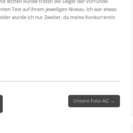
und letz­ten Run­de tra­ten die Sie­ger der Vor­run­de
n­ten Text auf ihrem jewei­li­gen Niveau. Ich war etwas
ei­der wur­de ich nur Zwei­ter, da mei­ne Kon­kur­ren­tin
Unsere Foto-AG →