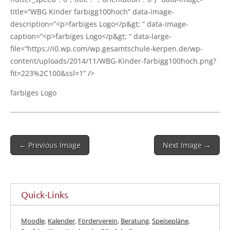
title=“WBG Kin­der farbigg100hoch” data-image-
description=”<p>farbiges Logo</p&gt; ” data-image-
caption=”<p>farbiges Logo</p&gt; ” data-large-
file=“https://i0.wp.com/wp.gesamtschule-kerpen.de/wp-
content/uploads/2014/11/WBG-Kinder-farbigg100hoch.png?
fit=223%2C100&ssl=1” />
far­bi­ges Logo
Post
← Previous Image
Next Image →
navigation
Quick-Links
Moodle
,
Kalender
,
Förderverein
,
Beratung
,
Speisepläne
,