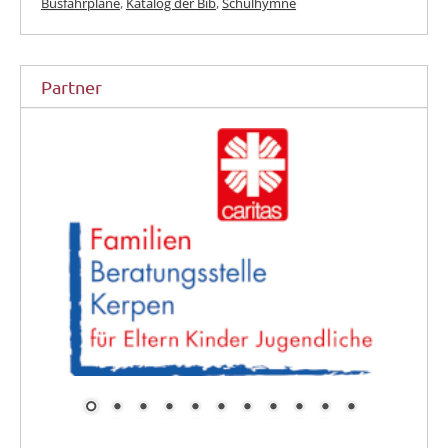
Busfahrpläne
,
Katalog der Bib
,
Schulhymne
Partner