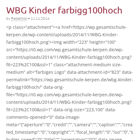
WBG Kinder farbigg100hoch
by
Redaktion
•
11.11.2014
<p class=“attachment”><a href=‘https://wp.gesamtschule-
kerpen.de/wp-content/uploads/2014/11/WBG-Kinder-
farbigg100hoch.png’><img width=“223” height=“100”
src=“https://i0.wp.com/wp.gesamtschule-kerpen.de/wp-
content/uploads/2014/11/WBG-Kinder-farbigg100hoch.png?
fit=223%2C100&ssl=1” class=“attachment-medium size-
medi­um” alt=“farbiges Logo” data-attachment-id=“823” data-
permalink=“https://wp.gesamtschule-kerpen.de/wbg-kinder-
farbigg100hoch/” data-orig-
file=“https://i0.wp.com/wp.gesamtschule-kerpen.de/wp-
content/uploads/2014/11/WBG-Kinder-farbigg100hoch.png?
fit=223%2C100&ssl=1” data-orig-size=“223,100” data-
comments-opened=“0” data-image-
meta=”{“aperture”:“0”,“credit”:””,“camera”:””,“caption”:””,“crea
ted_timestamp”:“0”,“copyright”:””,“focal_length”:“0”,“iso”:“0”,“s
hutter_speed”:“0”,“title”:””,“orientation”:“0”}” data-image-