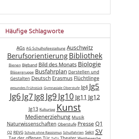
Häufige Schlagworte
Auschwitz
AGs
AG Schulhofgestaltung
Berufsorientierung
Bibliothek
Biologie
Bild des Monats
Bigband
Bienen
Busfahrplan
Darstellen und
Bläsergruppe
Deutsch
Erasmus
Flüchtlinge
Gestalten
Jg5
Jg4
gesundes Frühstück
Gymnasiale Oberstufe
Jg6
Jg9
Jg10
Jg7
Jg8
Jg11
Jg12
Kunst
Jg13
Kulturtag
Medienerziehung
Musik
Q1
Presse
Naturwissenschaften
Oberstufe
SV
REVG
SekII
Q2
Schule ohne Rassismus
Schulfahrten
Tag der offenen Tür
Theater
Wettbewerbe
TaTü