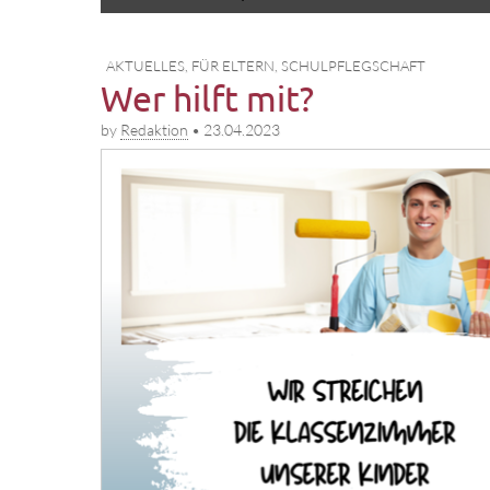
to
menu
content
AKTUELLES
,
FÜR ELTERN
,
SCHULPFLEGSCHAFT
Wer hilft mit?
by
Redaktion
•
23.04.2023