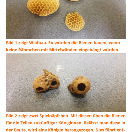
Bild 1 zeigt Wild­bau. So wür­den die Bie­nen bau­en, wenn
kei­ne Rähm­chen mit Mit­tel­wän­den ein­ge­hängt würden.
Bild 2 zeigt zwei Spiel­näpf­chen. Mit die­sen üben die Bie­nen
für die Zel­len zukünf­ti­ger Köni­gin­nen. Belässt man die­se in
der Beu­te, wird eine Köni­gin her­an­ge­zo­gen. Dies führt ent­