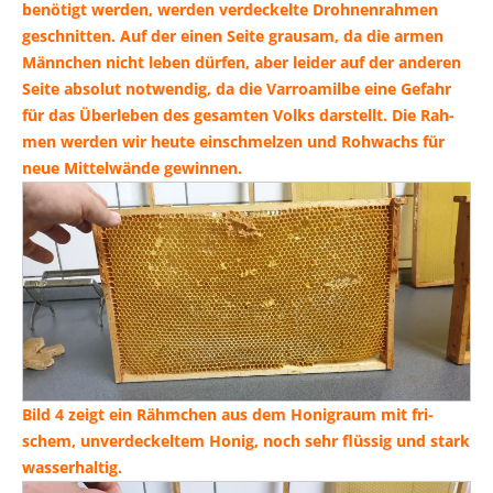
benö­tigt wer­den, wer­den ver­de­ckel­te Droh­nen­rah­men
geschnit­ten. Auf der einen Sei­te grau­sam, da die armen
Männ­chen nicht leben dür­fen, aber lei­der auf der ande­ren
Sei­te abso­lut not­wen­dig, da die Var­roa­mil­be eine Gefahr
für das Über­le­ben des gesam­ten Volks dar­stellt. Die Rah­
men wer­den wir heu­te ein­schmel­zen und Roh­wachs für
neue Mit­tel­wän­de gewinnen.
Bild 4 zeigt ein Rähm­chen aus dem Honig­raum mit fri­
schem, unver­de­ckel­tem Honig, noch sehr flüs­sig und stark
wasserhaltig.