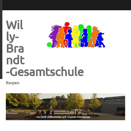
Wil
ly-
Bra
ndt
-Gesamtschule
Kerpen