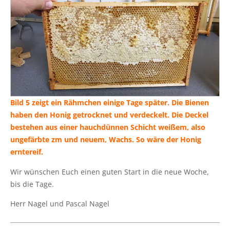
Bild 5 zeigt ein Rähm­chen eini­ge Tage spä­ter. Die Bie­nen
haben den Honig getrock­net und ver­de­ckelt. Die Deckel
bestehen aus einer hauch­dün­nen Schicht wei­ßem, also
unge­färb­te zm und neu­em, Wachs. So wäre der Honig
erntereif.
Wir wün­schen Euch einen guten Start in die neue Woche,
bis die Tage.
Herr Nagel und Pas­cal Nagel