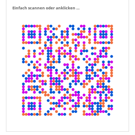
Ein­fach scan­nen oder anklicken …