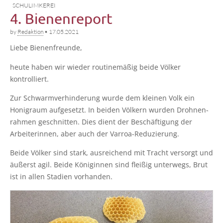
SCHULIMKEREI
4. Bienenreport
by
Redaktion
•
17.05.2021
Lie­be Bienenfreunde,
heu­te haben wir wie­der rou­ti­ne­mä­ßig bei­de Völ­ker
kontrolliert.
Zur Schwarm­ver­hin­de­rung wur­de dem klei­nen Volk ein
Honig­raum auf­ge­setzt. In bei­den Völ­kern wur­den Droh­nen­
rah­men geschnit­ten. Dies dient der Beschäf­ti­gung der
Arbei­te­rin­nen, aber auch der Varroa-Reduzierung.
Bei­de Völ­ker sind stark, aus­rei­chend mit Tracht ver­sorgt und
äußerst agil. Bei­de Köni­gin­nen sind flei­ßig unter­wegs, Brut
ist in allen Sta­di­en vorhanden.