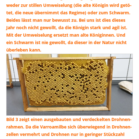
we­der zur stil­len Umwei­se­lung (die alte Köni­gin wird getö­
tet, die neue über­nimmt das Regime) oder zum Schwarm.
Bei­des lässt man nur bewusst zu. Bei uns ist dies die­ses
Jahr noch nicht gewollt, da die Köni­gin stark und agil ist.
Mit der Umwei­se­lung ersetzt man alte Köni­gin­nen. Und
ein Schwarm ist nie gewollt, da die­ser in der Natur nicht
über­le­ben kann.
Bild 3 zeigt einen aus­ge­bau­ten und ver­de­ckel­ten Droh­nen­
rah­men. Da die Var­roa­mil­be sich über­wie­gend in Droh­nen­
zel­len ver­mehrt und Droh­nen nur in gerin­ger Stück­zahl