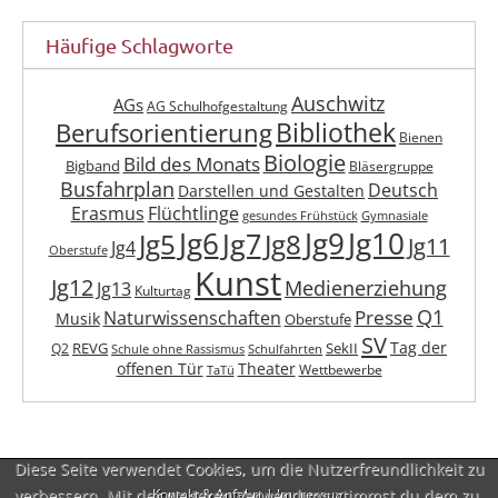
Häufige Schlagworte
Auschwitz
AGs
AG Schulhofgestaltung
Berufsorientierung
Bibliothek
Bienen
Biologie
Bild des Monats
Bigband
Bläsergruppe
Busfahrplan
Deutsch
Darstellen und Gestalten
Erasmus
Flüchtlinge
gesundes Frühstück
Gymnasiale
Jg6
Jg9
Jg10
Jg7
Jg5
Jg8
Jg11
Jg4
Oberstufe
Kunst
Jg12
Medienerziehung
Jg13
Kulturtag
Q1
Presse
Naturwissenschaften
Musik
Oberstufe
SV
Tag der
REVG
SekII
Q2
Schule ohne Rassismus
Schulfahrten
offenen Tür
Theater
Wettbewerbe
TaTü
Diese Seite verwendet Cookies, um die Nutzerfreundlichkeit zu
verbessern. Mit der weiteren Verwendung stimmst du dem zu.
Kontakt & Anfahrt
|
Impressum