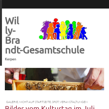
Wil
ly-
Bra
ndt-Gesamtschule
Kerpen
GALERIE
,
NICHT AUF STARTSEITE
,
SPOT
,
VERANSTALTUNGEN
Bilder vom Kulturtag im Juli