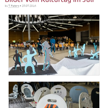
by
T. Raters
•
28.09.2016