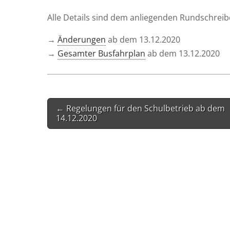
Alle Details sind dem anlie­gen­den Rund­schre
→
Ände­run­gen
ab dem 13.12.2020
→
Gesam­ter Bus­fahr­plan
ab dem 13.12.2020
Post
← Regelungen für den Schulbetrieb ab dem
navigation
14.12.2020