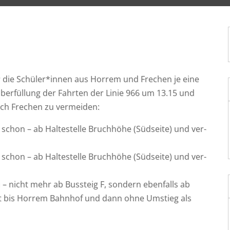
r die Schüler*innen aus Hor­rem und Fre­chen je eine
ber­fül­lung der Fahr­ten der Linie 966 um 13.15 und
ach Fre­chen zu vermeiden:
schon – ab Hal­te­stel­le Bruch­hö­he (Süd­sei­te) und ver­
schon – ab Hal­te­stel­le Bruch­hö­he (Süd­sei­te) und ver­
u
– nicht mehr ab Bus­steig F, son­dern eben­falls ab
­kehrt bis Hor­rem Bahn­hof und dann ohne Umstieg als