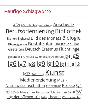
Häufige Schlagworte
Auschwitz
AGs
AG Schulhofgestaltung
Berufsorientierung
Bibliothek
Biologie
Bild des Monats
Bigband
Bienen
Busfahrplan
Darstellen und
Bläsergruppe
Deutsch
Erasmus
Flüchtlinge
Gestalten
Jg5
Jg4
gesundes Frühstück
Gymnasiale Oberstufe
Jg6
Jg9
Jg10
Jg7
Jg8
Jg11
Jg12
Kunst
Jg13
Kulturtag
Medienerziehung
Musik
Q1
Presse
Naturwissenschaften
Oberstufe
SV
REVG
SekII
Q2
Schule ohne Rassismus
Schulfahrten
Tag der offenen Tür
Theater
Wettbewerbe
TaTü