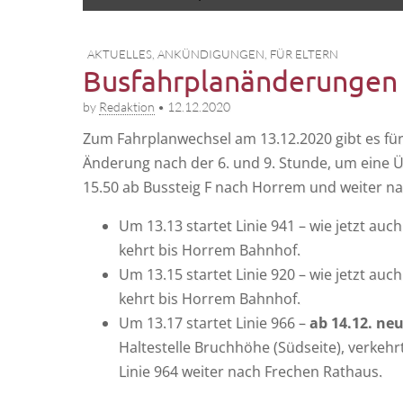
to
menu
content
AKTUELLES
,
ANKÜNDIGUNGEN
,
FÜR ELTERN
Busfahrplanänderungen
by
Redaktion
•
12.12.2020
Zum Fahr­plan­wech­sel am 13.12.2020 gibt es fü
Ände­rung nach der 6. und 9. Stun­de, um eine Ü
15.50 ab Bus­steig F nach Hor­rem und wei­ter n
Um 13.13 star­tet Linie 941 – wie jetzt auch 
kehrt bis Hor­rem Bahnhof.
Um 13.15 star­tet Linie 920 – wie jetzt auch 
kehrt bis Hor­rem Bahnhof.
Um 13.17 star­tet Linie 966 –
ab 14.12. ne
Hal­te­stel­le Bruch­hö­he (Süd­sei­te), ver
Linie 964 wei­ter nach Fre­chen Rathaus.