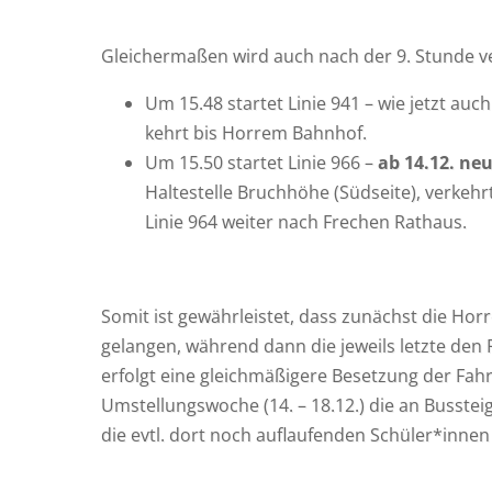
Glei­cher­ma­ßen wird auch nach der 9. Stun­de v
Um 15.48 star­tet Linie 941 – wie jetzt auch 
kehrt bis Hor­rem Bahnhof.
Um 15.50 star­tet Linie 966 –
ab 14.12. ne
Hal­te­stel­le Bruch­hö­he (Süd­sei­te), ver
Linie 964 wei­ter nach Fre­chen Rathaus.
Somit ist gewähr­leis­tet, dass zunächst die Hor­
gelan­gen, wäh­rend dann die jeweils letz­te den 
erfolgt eine gleich­mä­ßi­ge­re Beset­zung der Fah
Umstel­lungs­wo­che (14. – 18.12.) die an Bus­steig
die evtl. dort noch auf­lau­fen­den Schüler*innen