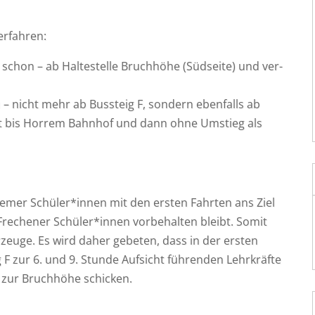
erfahren:
schon – ab Hal­te­stel­le Bruch­hö­he (Süd­sei­te) und ver­
u
– nicht mehr ab Bus­steig F, son­dern eben­falls ab
­kehrt bis Hor­rem Bahn­hof und dann ohne Umstieg als
re­mer Schüler*innen mit den ers­ten Fahr­ten ans Ziel
Fre­che­ner Schüler*innen vor­be­hal­ten bleibt. Somit
r­zeu­ge. Es wird daher gebe­ten, dass in der ers­ten
 F zur 6. und 9. Stun­de Auf­sicht füh­ren­den Lehr­kräf­te
 zur Bruch­hö­he schicken.