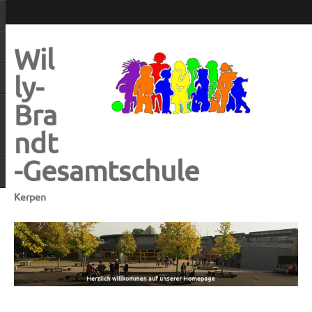
Wil
ly-
Bra
ndt
-Gesamtschule
Kerpen