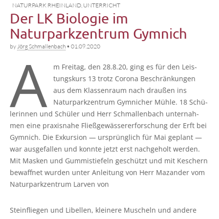
NATURPARK RHEINLAND
,
UNTERRICHT
Der LK Biologie im
Naturparkzentrum Gymnich
by
Jörg Schmallenbach
•
01.09.2020
A
m Frei­tag, den 28.8.20, ging es für den Leis­
tungs­kurs 13 trotz Coro­na Beschrän­kun­gen
aus dem Klas­sen­raum nach drau­ßen ins
Natur­park­zen­trum Gym­ni­cher Müh­le. 18 Schü­
le­rin­nen und Schü­ler und Herr Schmal­len­bach unter­nah­
men eine pra­xis­na­he Fließ­ge­wäs­se­r­er­for­schung der Erft bei
Gym­nich. Die Exkur­si­on — ursprüng­lich für Mai geplant —
war aus­ge­fal­len und konn­te jetzt erst nach­ge­holt wer­den.
Mit Mas­ken und Gum­mi­stie­feln geschützt und mit Keschern
bewaff­net wur­den unter Anlei­tung von Herr Mazan­der vom
Natur­park­zen­trum Lar­ven von
Stein­flie­gen und Libel­len, klei­ne­re Muscheln und ande­re