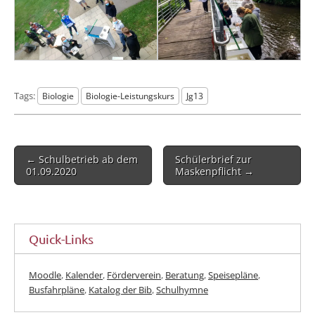
Tags:
Biologie
Biologie-Leistungskurs
Jg13
Post
← Schulbetrieb ab dem
Schülerbrief zur
navigation
01.09.2020
Maskenpflicht →
Quick-Links
Moodle
,
Kalender
,
Förderverein
,
Beratung
,
Speisepläne
,
Busfahrpläne
,
Katalog der Bib
,
Schulhymne