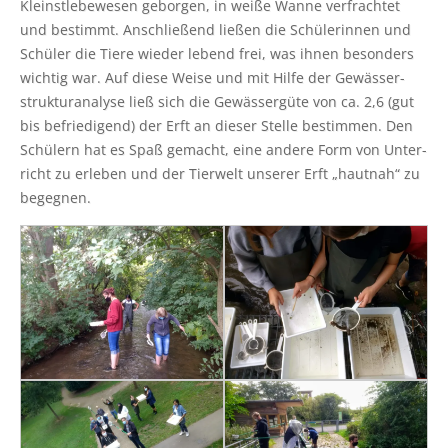
Kleinst­le­be­we­sen gebor­gen, in wei­ße Wan­ne ver­frach­tet
und bestimmt. Anschlie­ßend lie­ßen die Schü­le­rin­nen und
Schü­ler die Tie­re wie­der lebend frei, was ihnen beson­ders
wich­tig war. Auf die­se Wei­se und mit Hil­fe der Gewäs­ser­
struk­tur­ana­ly­se ließ sich die Gewäs­ser­gü­te von ca. 2,6 (gut
bis befrie­di­gend) der Erft an die­ser Stel­le bestim­men. Den
Schü­lern hat es Spaß gemacht, eine ande­re Form von Unter­
richt zu erle­ben und der Tier­welt unse­rer Erft „haut­nah“ zu
begegnen.