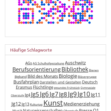
Häufige Schlagworte
Auschwitz
AGs
AG Schulhofgestaltung
Berufsorientierung
Bibliothek
Bienen
Biologie
Bild des Monats
Bigband
Bläsergruppe
Busfahrplan
Deutsch
Darstellen und Gestalten
Erasmus
Flüchtlinge
gesundes Frühstück
Gymnasiale
Jg6
Jg9
Jg10
Jg7
Jg5
Jg8
Jg11
Jg4
Oberstufe
Kunst
Jg12
Medienerziehung
Jg13
Kulturtag
Q1
Presse
Naturwissenschaften
Musik
Oberstufe